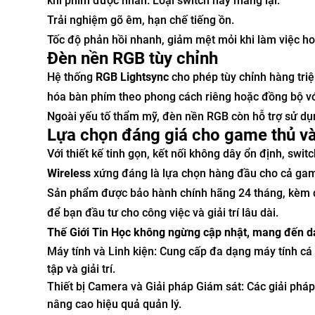
khi phím được nhấn. Loại switch này mang lại:
Trải nghiệm gõ êm, hạn chế tiếng ồn.
Tốc độ phản hồi nhanh, giảm mệt mỏi khi làm việc hoặ
Đèn nền RGB tùy chỉnh
Hệ thống
RGB Lightsync
cho phép tùy chỉnh hàng tri
hóa bàn phím theo phong cách riêng hoặc đồng bộ với
Ngoài yếu tố thẩm mỹ, đèn nền RGB còn hỗ trợ sử dụn
Lựa chọn đáng giá cho game thủ v
Với thiết kế tinh gọn, kết nối không dây ổn định, swi
Wireless
xứng đáng là lựa chọn hàng đầu cho cả gam
Sản phẩm được bảo hành chính hãng 24 tháng, kèm d
để bạn đầu tư cho công việc và giải trí lâu dài.
Thế Giới Tin Học không ngừng cập nhật, mang đến d
Máy tính và Linh kiện: Cung cấp đa dạng máy tính c
tập và giải trí.
Thiết bị Camera và Giải pháp Giám sát: Các giải pháp
nâng cao hiệu quả quản lý.