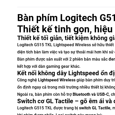
Bàn phím Logitech G51
Thiết kế tinh gọn, hi
Thiết kế tối giản, tiết kiệm không g
Logitech G515 TKL Lightspeed Wireless sở hữu thiết
diện tích bàn làm việc và tạo sự thoải mái hơn khi sử
Bàn phím được sản xuất với 2 phiên bản màu sắc
đe
kết hợp với dàn gaming gear khác.
Kết nối không dây Lightspeed ổn đ
Công nghệ
Lightspeed Wireless
giúp bàn phím duy trì
ổn định ngay cả trong môi trường nhiều thiết bị khôn
Ngoài ra, bàn phím còn hỗ trợ
Bluetooth và USB-C
, c
Switch cơ GL Tactile – gõ êm ái và 
Logitech G515 TKL được trang bị
switch GL Tactile
, 