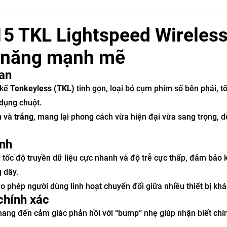
5 TKL Lightspeed Wireless
ệu năng mạnh mẽ
ian
 kế
Tenkeyless (TKL)
tinh gọn, loại bỏ cụm phím số bên phải, tố
 dụng chuột.
n
và
trắng
, mang lại phong cách vừa hiện đại vừa sang trọng, 
ịnh
 tốc độ truyền dữ liệu cực nhanh và độ trễ cực thấp, đảm bảo k
g dây.
ho phép người dùng linh hoạt chuyển đổi giữa nhiều thiết bị kh
chính xác
mang đến cảm giác phản hồi với “bump” nhẹ giúp nhận biết chí