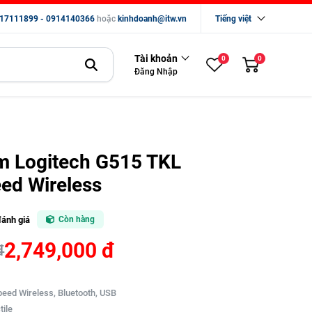
17111899 - 0914140366
hoặc
kinhdoanh@itw.vn
Tiếng việt
Tài khoản
0
0
Đăng Nhập
m Logitech G515 TKL
eed Wireless
đánh giá
Còn hàng
2,749,000 đ
đ
speed Wireless, Bluetooth, USB
tile