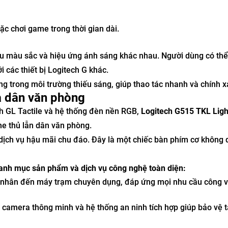
c chơi game trong thời gian dài.
ệu màu sắc và hiệu ứng ánh sáng khác nhau. Người dùng có th
 các thiết bị Logitech G khác.
g trong môi trường thiếu sáng, giúp thao tác nhanh và chính x
à dân văn phòng
tch GL Tactile và hệ thống đèn nền RGB,
Logitech G515 TKL Lig
e thủ lẫn dân văn phòng.
ịch vụ hậu mãi chu đáo. Đây là một chiếc bàn phím cơ không
anh mục sản phẩm và dịch vụ công nghệ toàn diện:
á nhân đến máy trạm chuyên dụng, đáp ứng mọi nhu cầu công v
 camera thông minh và hệ thống an ninh tích hợp giúp bảo vệ t