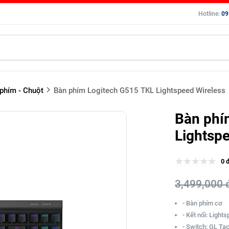
Hotline:
09
phím - Chuột
Bàn phím Logitech G515 TKL Lightspeed Wireless
Bàn phí
Lightsp
0 
3,499,000 
- Bàn phím cơ
- Kết nối: Light
- Switch: GL Tac