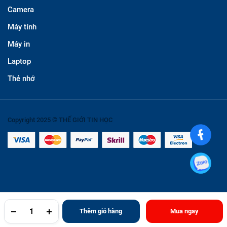
Camera
Máy tính
Máy in
Laptop
Thẻ nhớ
Copyright 2025 © THẾ GIỚI TIN HỌC
Thêm giỏ hàng
Mua ngay
TRANG CHỦ
YÊU THÍCH
TÀI KHOẢN
NGÀNH HÀNG
TÌM KIẾM