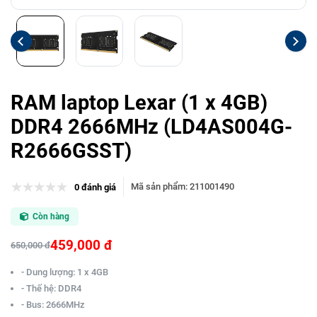
RAM laptop Lexar (1 x 4GB)
DDR4 2666MHz (LD4AS004G-
R2666GSST)
Mã sản phẩm
:
211001490
0 đánh giá
Còn hàng
459,000 đ
650,000 đ
- Dung lượng: 1 x 4GB
- Thế hệ: DDR4
- Bus: 2666MHz