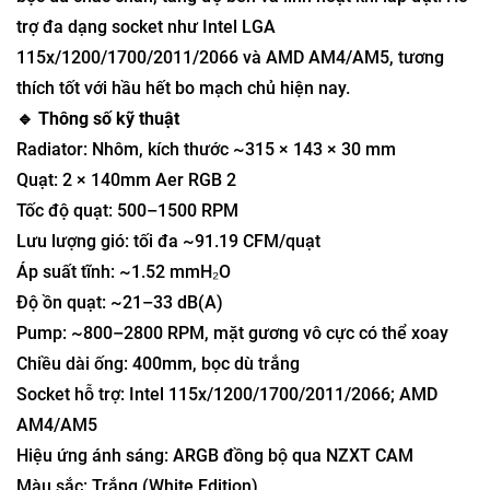
trợ đa dạng socket như Intel LGA
115x/1200/1700/2011/2066 và AMD AM4/AM5, tương
thích tốt với hầu hết bo mạch chủ hiện nay.
🔹 Thông số kỹ thuật
Radiator: Nhôm, kích thước ~315 × 143 × 30 mm
Quạt: 2 × 140mm Aer RGB 2
Tốc độ quạt: 500–1500 RPM
Lưu lượng gió: tối đa ~91.19 CFM/quạt
Áp suất tĩnh: ~1.52 mmH₂O
Độ ồn quạt: ~21–33 dB(A)
Pump: ~800–2800 RPM, mặt gương vô cực có thể xoay
Chiều dài ống: 400mm, bọc dù trắng
Socket hỗ trợ: Intel 115x/1200/1700/2011/2066; AMD
AM4/AM5
Hiệu ứng ánh sáng: ARGB đồng bộ qua NZXT CAM
Màu sắc: Trắng (White Edition)