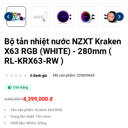
Bộ tản nhiệt nước NZXT Kraken
X63 RGB (WHITE) - 280mm (
RL-KRX63-RW )
Mã sản phẩm
:
220609665
0 đánh giá
Còn hàng
4,399,000 đ
4,660,000 đ
- Tên sản phẩm: Kraken X63 RGB
- Dạng tản nhiệt: Tản nước
- Chất liệu: Nhôm, Đồng