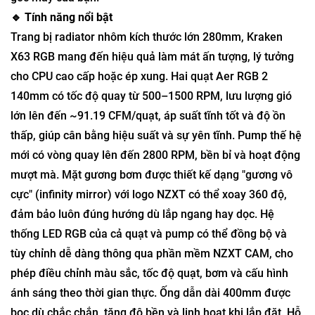
🔹 Tính năng nổi bật
Trang bị radiator nhôm kích thước lớn 280mm, Kraken
X63 RGB mang đến hiệu quả làm mát ấn tượng, lý tưởng
cho CPU cao cấp hoặc ép xung. Hai quạt Aer RGB 2
140mm có tốc độ quay từ 500–1500 RPM, lưu lượng gió
lớn lên đến ~91.19 CFM/quạt, áp suất tĩnh tốt và độ ồn
thấp, giúp cân bằng hiệu suất và sự yên tĩnh. Pump thế hệ
mới có vòng quay lên đến 2800 RPM, bền bỉ và hoạt động
mượt mà. Mặt gương bơm được thiết kế dạng "gương vô
cực" (infinity mirror) với logo NZXT có thể xoay 360 độ,
đảm bảo luôn đúng hướng dù lắp ngang hay dọc. Hệ
thống LED RGB của cả quạt và pump có thể đồng bộ và
tùy chỉnh dễ dàng thông qua phần mềm NZXT CAM, cho
phép điều chỉnh màu sắc, tốc độ quạt, bơm và cấu hình
ánh sáng theo thời gian thực. Ống dẫn dài 400mm được
bọc dù chắc chắn, tăng độ bền và linh hoạt khi lắp đặt. Hỗ