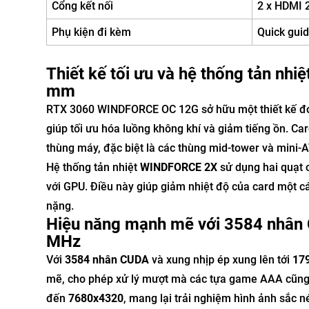
Cổng kết nối
2 x HDMI 2
Phụ kiện đi kèm
Quick gui
Thiết kế tối ưu và hệ thống tản nh
mm
RTX 3060 WINDFORCE OC 12G sở hữu một thiết kế đơn 
giúp tối ưu hóa luồng không khí và giảm tiếng ồn. Ca
thùng máy, đặc biệt là các thùng mid-tower và mini-
Hệ thống tản nhiệt
WINDFORCE 2X
sử dụng hai quạt 
với GPU. Điều này giúp giảm nhiệt độ của card một cá
nặng.
Hiệu năng mạnh mẽ với 3584 nhân
MHz
Với
3584 nhân CUDA
và xung nhịp ép xung lên tới
17
mẽ, cho phép xử lý mượt mà các tựa game AAA cũng n
đến
7680x4320
, mang lại trải nghiệm hình ảnh sắc n