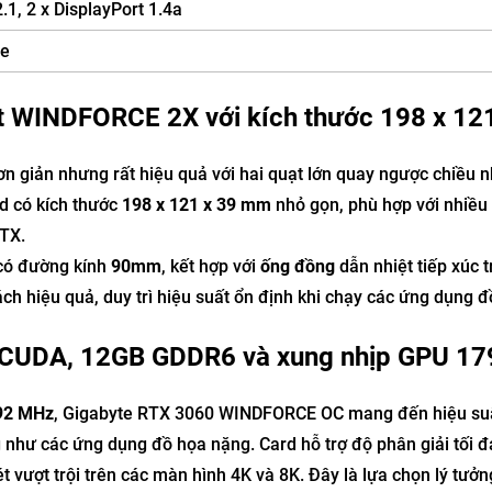
.1, 2 x DisplayPort 1.4a
de
iệt WINDFORCE 2X với kích thước 198 x 12
giản nhưng rất hiệu quả với hai quạt lớn quay ngược chiều n
rd có kích thước
198 x 121 x 39 mm
nhỏ gọn, phù hợp với nhiều 
ATX.
có đường kính
90mm
, kết hợp với
ống đồng
dẫn nhiệt tiếp xúc t
ch hiệu quả, duy trì hiệu suất ổn định khi chạy các ứng dụng 
 CUDA, 12GB GDDR6 và xung nhịp GPU 17
92 MHz
, Gigabyte RTX 3060 WINDFORCE OC mang đến hiệu su
hư các ứng dụng đồ họa nặng. Card hỗ trợ độ phân giải tối đ
ét vượt trội trên các màn hình 4K và 8K. Đây là lựa chọn lý tưở