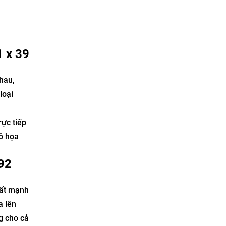
1 x 39
hau,
loại
rực tiếp
đồ họa
92
ất mạnh
a lên
ng cho cả