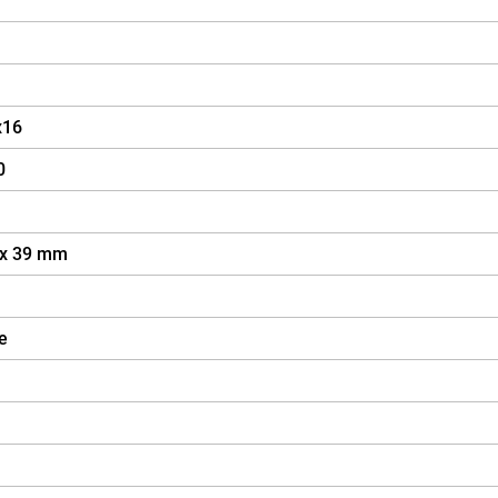
x16
0
 x 39 mm
e