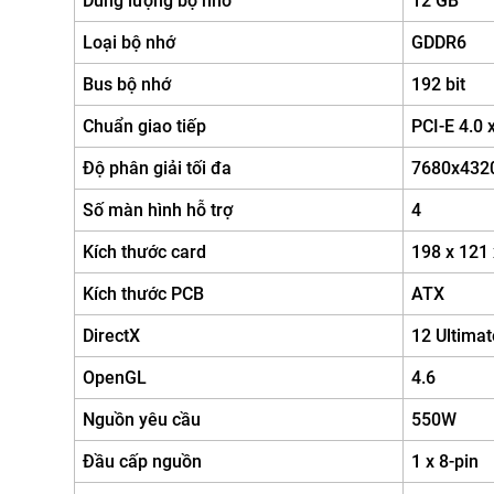
Dung lượng bộ nhớ
12 GB
Loại bộ nhớ
GDDR6
Bus bộ nhớ
192 bit
Chuẩn giao tiếp
PCI-E 4.0 
Độ phân giải tối đa
7680x432
Số màn hình hỗ trợ
4
Kích thước card
198 x 121
Kích thước PCB
ATX
DirectX
12 Ultimat
OpenGL
4.6
Nguồn yêu cầu
550W
Đầu cấp nguồn
1 x 8-pin