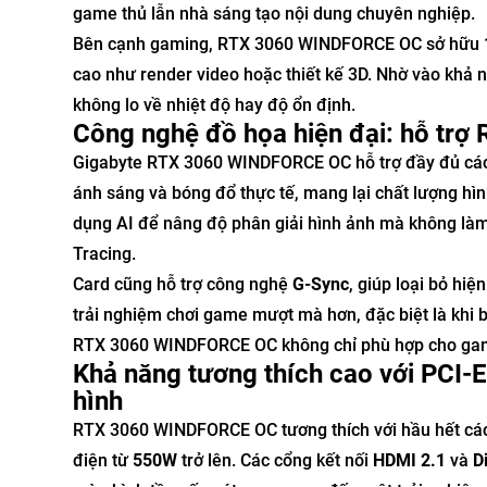
game thủ lẫn nhà sáng tạo nội dung chuyên nghiệp.
Bên cạnh gaming, RTX 3060 WINDFORCE OC sở hữu
cao như render video hoặc thiết kế 3D. Nhờ vào khả n
không lo về nhiệt độ hay độ ổn định.
Công nghệ đồ họa hiện đại: hỗ trợ
Gigabyte RTX 3060 WINDFORCE OC hỗ trợ đầy đủ các
ánh sáng và bóng đổ thực tế, mang lại chất lượng hìn
dụng AI để nâng độ phân giải hình ảnh mà không làm
Tracing.
Card cũng hỗ trợ công nghệ
G-Sync
, giúp loại bỏ hi
trải nghiệm chơi game mượt mà hơn, đặc biệt là khi 
RTX 3060 WINDFORCE OC không chỉ phù hợp cho gami
Khả năng tương thích cao với PCI-
hình
RTX 3060 WINDFORCE OC tương thích với hầu hết cá
điện từ
550W
trở lên. Các cổng kết nối
HDMI 2.1
và
D