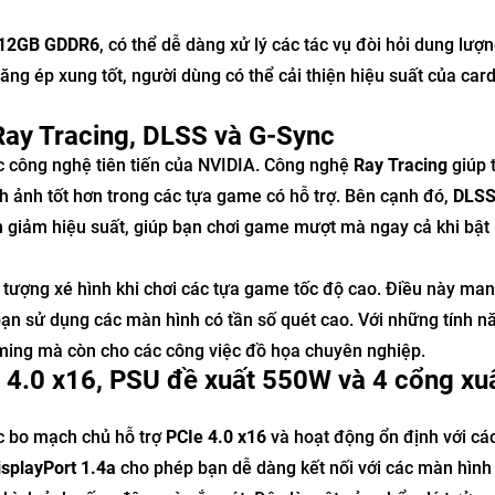
12GB GDDR6
, có thể dễ dàng xử lý các tác vụ đòi hỏi dung lượ
ăng ép xung tốt, người dùng có thể cải thiện hiệu suất của car
 Ray Tracing, DLSS và G-Sync
 công nghệ tiên tiến của NVIDIA. Công nghệ
Ray Tracing
giúp 
h ảnh tốt hơn trong các tựa game có hỗ trợ. Bên cạnh đó,
DLS
 giảm hiệu suất, giúp bạn chơi game mượt mà ngay cả khi bật
ện tượng xé hình khi chơi các tựa game tốc độ cao. Điều này man
bạn sử dụng các màn hình có tần số quét cao. Với những tính n
ng mà còn cho các công việc đồ họa chuyên nghiệp.
E 4.0 x16, PSU đề xuất 550W và 4 cổng xu
c bo mạch chủ hỗ trợ
PCIe 4.0 x16
và hoạt động ổn định với cá
isplayPort 1.4a
cho phép bạn dễ dàng kết nối với các màn hình