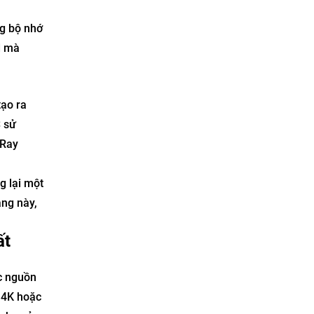
ng bộ nhớ
d mà
tạo ra
S
sử
 Ray
g lại một
ăng này,
ất
c nguồn
 4K hoặc