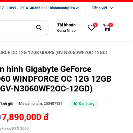
17111899 - 0914140366
hoặc
kinhdoanh@itw.vn
Tiếng việt
Tài khoản
0
0
Đăng Nhập
DFORCE OC 12G 12GB GDDR6 (GV-N3060WF2OC-12GD)
n hình Gigabyte GeForce
060 WINDFORCE OC 12G 12GB
(GV-N3060WF2OC-12GD)
Mã sản phẩm
:
250407124
đánh giá
Còn hàng
7,890,000 đ
đ
 GeForce RTX 3060