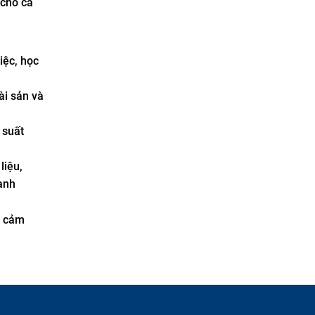
 cho cả
iệc, học
ài sản và
 suất
liệu,
ạnh
à cảm