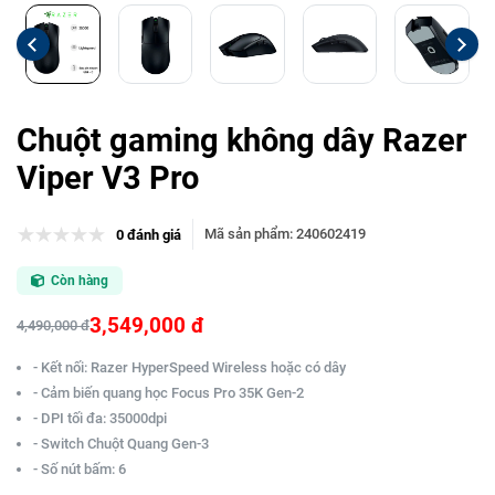
Chuột gaming không dây Razer
Viper V3 Pro
Mã sản phẩm
:
240602419
0 đánh giá
Còn hàng
3,549,000 đ
4,490,000 đ
- Kết nối: Razer HyperSpeed Wireless hoặc có dây
- Cảm biến quang học Focus Pro 35K Gen-2
- DPI tối đa: 35000dpi
- Switch Chuột Quang Gen-3
- Số nút bấm: 6