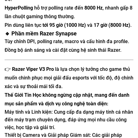
HyperPolling
hỗ trợ polling rate đến
8000 Hz
, nhanh gấp 8
lần chuột gaming thông thường.
Pin dùng liên tục
tới 95 giờ (1000 Hz)
và
17 giờ (8000 Hz)
.
🔹 Phần mềm Razer Synapse
Tùy chỉnh DPI, polling rate, macro và cấu hình đa profile.
Đồng bộ ánh sáng và cài đặt cùng hệ sinh thái Razer.
👉
Razer Viper V3 Pro
là lựa chọn lý tưởng cho game thủ
muốn chinh phục mọi giải đấu esports với tốc độ, độ chính
xác và sự thoải mái tối đa.
Thế Giới Tin Học không ngừng cập nhật, mang đến danh
mục sản phẩm và dịch vụ công nghệ toàn diện:
Máy tính và Linh kiện: Cung cấp đa dạng máy tính cá nhân
đến máy trạm chuyên dụng, đáp ứng mọi nhu cầu công
việc, học tập và giải trí.
Thiết bị Camera và Giải pháp Giám sát: Các giải pháp