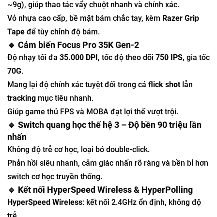
~9g), giúp thao tác vẩy chuột nhanh và chính xác.
Vỏ nhựa cao cấp, bề mặt bám chắc tay, kèm
Razer Grip
Tape
để tùy chỉnh độ bám.
🔹 Cảm biến Focus Pro 35K Gen-2
Độ nhạy tối đa
35.000 DPI
, tốc độ theo dõi
750 IPS
, gia tốc
70G
.
Mang lại độ chính xác tuyệt đối trong cả
flick shot
lẫn
tracking
mục tiêu nhanh.
Giúp game thủ FPS và MOBA đạt lợi thế vượt trội.
🔹 Switch quang học thế hệ 3 – Độ bền 90 triệu lần
nhấn
Không độ trễ cơ học, loại bỏ double-click.
Phản hồi siêu nhanh, cảm giác nhấn rõ ràng và bền bỉ hơn
switch cơ học truyền thống.
🔹 Kết nối HyperSpeed Wireless & HyperPolling
HyperSpeed Wireless
: kết nối 2.4GHz ổn định, không độ
trễ.