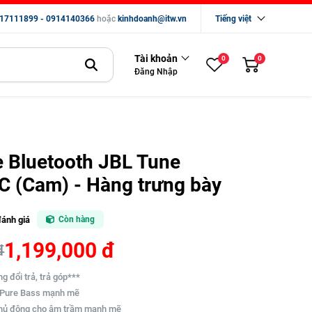
17111899 - 0914140366
hoặc
kinhdoanh@itw.vn
Tiếng việt
Tài khoản
0
0
Đăng Nhập
e Bluetooth JBL Tune
 (Cam) - Hàng trưng bày
đánh giá
Còn hàng
1,199,000 đ
đ
g đổi trả, trả góp***
 Pure Bass mạnh mẽ
 chủ động cho âm trầm mạnh mẽ