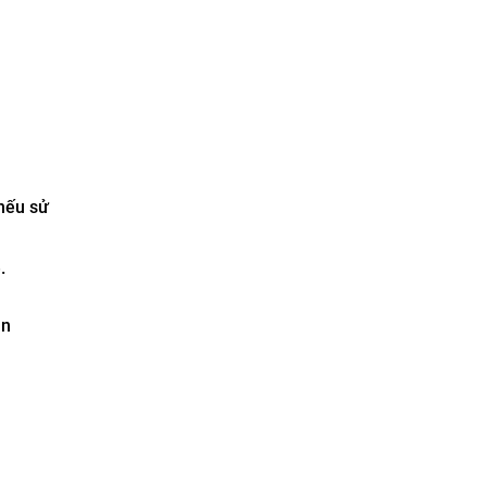
 nếu sử
.
an