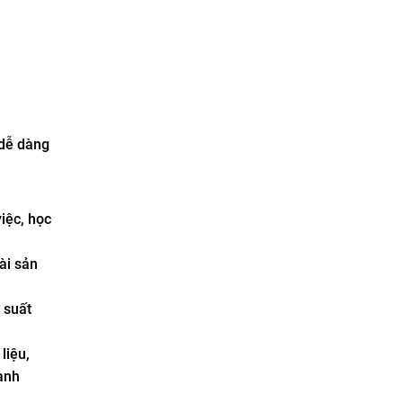
 dễ dàng
iệc, học
ài sản
 suất
liệu,
ạnh