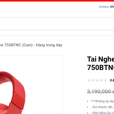
Hotline:
09
une 750BTNC (Cam) - Hàng trưng bày
Tai Ngh
750BTNC
0 
3,190,000 
***Không áp dụn
- Âm thanh JBL
- Khử tiếng ồn