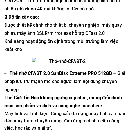
⚡
512GB
– Lưu trữ hàng nghìn ảnh chất lượng cao hoặc
nhiều giờ video 4K mà không lo đầy bộ nhớ.
🔒
Độ tin cậy cao:
Được thiết kế dành cho thiết bị chuyên nghiệp: máy quay
phim, máy ảnh DSLR/mirrorless hỗ trợ CFast 2.0
Khả năng hoạt động ổn định trong môi trường làm việc
khắt khe
✅
Thẻ nhớ CFAST 2.0 SanDisk Extreme PRO 512GB
– Giải
pháp lưu trữ mạnh mẽ cho người làm nội dung chuyên
nghiệp.
Thế Giới Tin Học không ngừng cập nhật, mang đến danh
mục sản phẩm và dịch vụ công nghệ toàn diện:
Máy tính và Linh kiện: Cung cấp đa dạng máy tính cá nhân
đến máy trạm chuyên dụng, đáp ứng mọi nhu cầu công
việc, học tập và giải trí.