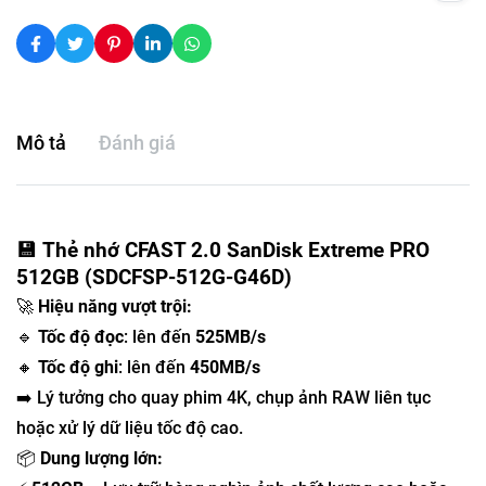
Mô tả
Đánh giá
💾
Thẻ nhớ CFAST 2.0 SanDisk Extreme PRO
512GB (SDCFSP-512G-G46D)
🚀
Hiệu năng vượt trội:
🔹
Tốc độ đọc
: lên đến
525MB/s
🔸
Tốc độ ghi
: lên đến
450MB/s
➡️ Lý tưởng cho quay phim 4K, chụp ảnh RAW liên tục
hoặc xử lý dữ liệu tốc độ cao.
📦
Dung lượng lớn: