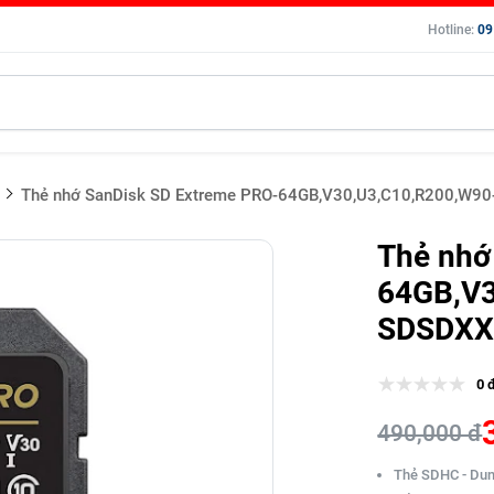
Hotline:
09
Thẻ nhớ SanDisk SD Extreme PRO-64GB,V30,U3,C10,R200,W
Thẻ nhớ
64GB,V3
SDSDXX
0 
490,000 đ
Thẻ SDHC - Du