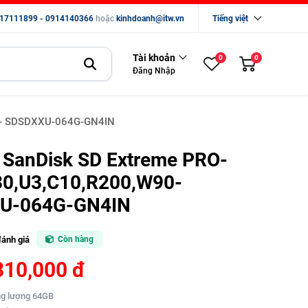
17111899 - 0914140366
hoặc
kinhdoanh@itw.vn
Tiếng việt
Tài khoản
0
0
Đăng Nhập
90- SDSDXXU-064G-GN4IN
 SanDisk SD Extreme PRO-
0,U3,C10,R200,W90-
U-064G-GN4IN
đánh giá
Còn hàng
310,000 đ
ng lượng 64GB