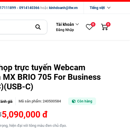
17111899 - 0914140366
hoặc
kinhdoanh@itw.vn
Tiếng việt
Tài khoản
0
0
Đăng Nhập
ị họp trực tuyến Webcam
h MX BRIO 705 For Business
)(USB-C)
Mã sản phẩm
:
240500584
đánh giá
Còn hàng
5,090,000 đ
đ
trọng, hiện đại với tông màu đen chủ đạo.