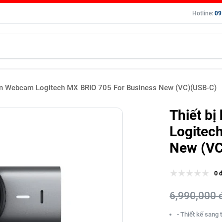
Hotline:
09
uyến Webcam Logitech MX BRIO 705 For Business New (VC)(USB-C)
Thiết b
Logitec
New (VC
0 
6,990,000 
- Thiết kế sang 