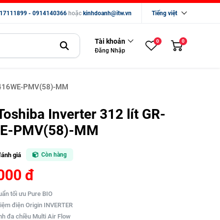
17111899 - 0914140366
hoặc
kinhdoanh@itw.vn
Tiếng việt
Tài khoản
0
0
Đăng Nhập
-RT416WE-PMV(58)-MM
Toshiba Inverter 312 lít GR-
E-PMV(58)-MM
đánh giá
Còn hàng
000 đ
uẩn tối ưu Pure BIO
kiệm điện Origin INVERTER
nh đa chiều Multi Air Flow