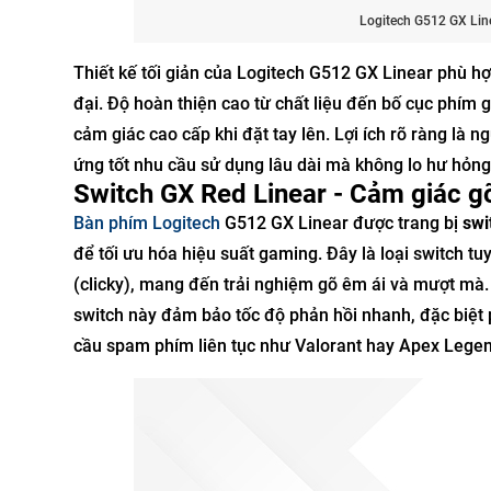
Logitech G512 GX Lin
Thiết kế tối giản của Logitech G512 GX Linear phù 
đại. Độ hoàn thiện cao từ chất liệu đến bố cục phím 
cảm giác cao cấp khi đặt tay lên. Lợi ích rõ ràng là
ứng tốt nhu cầu sử dụng lâu dài mà không lo hư hỏn
Switch GX Red Linear - Cảm giác g
Bàn phím Logitech
G512 GX Linear được trang bị
swi
để tối ưu hóa hiệu suất gaming. Đây là loại switch t
(clicky), mang đến trải nghiệm gõ êm ái và mượt mà.
switch này đảm bảo tốc độ phản hồi nhanh, đặc biệt
cầu spam phím liên tục như Valorant hay Apex Lege