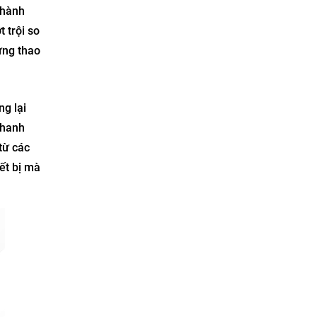
 hành
t trội so
ừng thao
g lại
thanh
từ các
iết bị mà