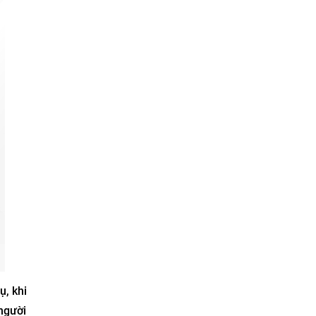
ụ, khi
người