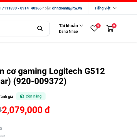
17111899 - 0914140366
hoặc
kinhdoanh@itw.vn
Tiếng việt
Tài khoản
0
0
Đăng Nhập
m cơ gaming Logitech G512
ear) (920-009372)
đánh giá
Còn hàng
2,079,000 đ
đ
.0
near