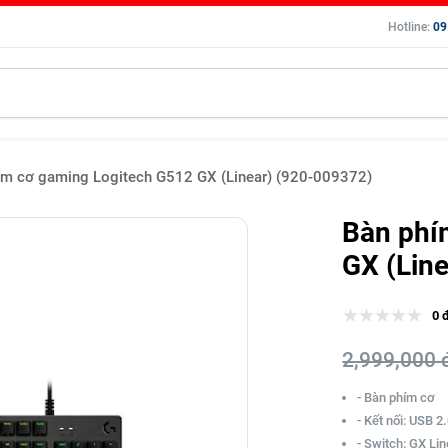
Hotline:
09
ím cơ gaming Logitech G512 GX (Linear) (920-009372)
Bàn phí
GX (Lin
0 
2,999,000 
- Bàn phím cơ
- Kết nối: USB 2
- Switch: GX Li