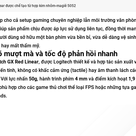
ear được chế tạo từ hợp kim nhôm-magiê 5052
hợp cho cả setup gaming chuyên nghiệp lẫn môi trường văn phò
giúp sản phẩm chịu được áp lực sử dụng liên tục, đồng thời man
 người dùng sở hữu một bàn phím vừa bền bỉ, vừa dễ dàng vệ sin
g hay mất thẩm mỹ.
õ mượt mà và tốc độ phản hồi nhanh
tch GX Red Linear
, được Logitech thiết kế và hợp tác sản xuất v
uyến tính, không có khấc cảm ứng (tactile) hay âm thanh lách cá
 Với lực nhấn
50g
, hành trình phím
4 mm
và điểm kích hoạt
1,
 phù hợp cho các game thủ chơi thể loại FPS hoặc những tựa 
nds.