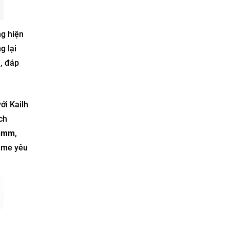
ng hiện
g lại
h, đáp
ới Kailh
ch
9 mm
,
game yêu