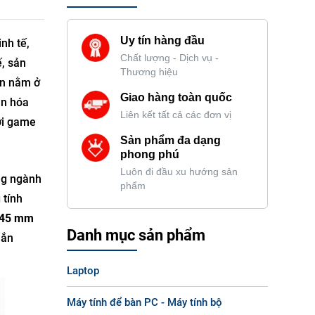
Uy tín hàng đầu
nh tế,
Chất lượng - Dịch vụ -
ế, sản
Thương hiệu
ấn nằm ở
Giao hàng toàn quốc
ân hóa
Liên kết tất cả các đơn vị
ơi game
Sản phẩm đa dạng
phong phú
Luôn đi đầu xu hướng sản
ong ngành
phẩm
 tính
45 mm
Danh mục sản phẩm
hắn
Laptop
Máy tính để bàn PC - Máy tính bộ