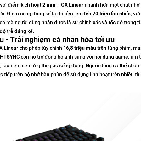
với điểm kích hoạt
2 mm
–
GX Linear
nhanh hơn một chút nhờ
 lớn. Điểm cộng đáng kể là độ bền lên đến
70 triệu lần nhấn
, vượ
 ích mà người dùng nhận được là sự chính xác và tốc độ trong t
 độ trễ đáng kể.
- Trải nghiệm cá nhân hóa tối ưu
X Linear cho phép tùy chỉnh
16,8 triệu màu
trên từng phím, man
GHTSYNC
còn hỗ trợ đồng bộ ánh sáng với nội dung game, âm 
, tạo nên hiệu ứng thị giác sống động. Người dùng có thể chọn 
ực tiếp trên bộ nhớ bàn phím để sử dụng linh hoạt trên nhiều th