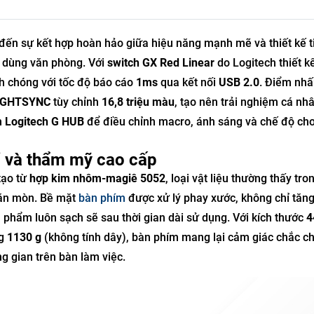
ến sự kết hợp hoàn hảo giữa hiệu năng mạnh mẽ và thiết kế ti
i dùng văn phòng. Với
switch GX Red Linear
do Logitech thiết k
 chóng với tốc độ báo cáo
1ms
qua kết nối
USB 2.0
. Điểm nh
IGHTSYNC
tùy chỉnh
16,8 triệu màu
, tạo nên trải nghiệm cá nh
m
Logitech G HUB
để điều chỉnh macro, ánh sáng và chế độ ch
ỉ và thẩm mỹ cao cấp
tạo từ
hợp kim nhôm-magiê 5052
, loại vật liệu thường thấy tr
 ăn mòn. Bề mặt
bàn phím
được xử lý phay xước, không chỉ tăng
phẩm luôn sạch sẽ sau thời gian dài sử dụng. Với kích thước
4
ng
1130 g
(không tính dây), bàn phím mang lại cảm giác chắc c
 gian trên bàn làm việc.