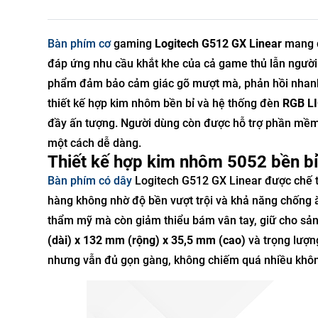
Bàn phím cơ
gaming
Logitech G512 GX Linear
mang đ
đáp ứng nhu cầu khắt khe của cả game thủ lẫn ngườ
phẩm đảm bảo cảm giác gõ mượt mà, phản hồi nhanh
thiết kế hợp kim nhôm bền bỉ và hệ thống đèn
RGB L
đầy ấn tượng. Người dùng còn được hỗ trợ phần mề
một cách dễ dàng.
Thiết kế hợp kim nhôm 5052 bền b
Bàn phím có dây
Logitech G512 GX Linear được chế 
hàng không nhờ độ bền vượt trội và khả năng chống
thẩm mỹ mà còn giảm thiểu bám vân tay, giữ cho sản 
(dài) x 132 mm (rộng) x 35,5 mm (cao)
và trọng lượ
nhưng vẫn đủ gọn gàng, không chiếm quá nhiều không