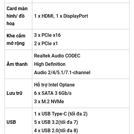
Card màn
hình/ đồ
1 x HDMI, 1 x DisplayPort
hoạ
3 x PCIe x16
Khe cắm
mở rộng
2 x PCIe x1
Realtek Audio CODEC
Âm thanh
High Definition
Audio 2/4/5.1/7.1-channel
Hỗ trợ Intel Optane
Lưu trữ
6 x SATA 3 6Gb/s
3 x M.2 NVMe
1 x USB Type-C (tối đa 2)
USB
5 x USB 3.2(tối đa 7)
4 x USB 2.0(tối đa 8)