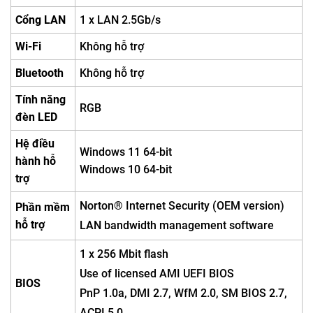
Cổng LAN
1 x LAN 2.5Gb/s
Wi-Fi
Không hỗ trợ
Bluetooth
Không hỗ trợ
Tính năng
RGB
đèn LED
Hệ điều
Windows 11 64-bit
hành hỗ
Windows 10 64-bit
trợ
Norton® Internet Security (OEM version)
Phần mềm
hỗ trợ
LAN bandwidth management software
1 x 256 Mbit flash
Use of licensed AMI UEFI BIOS
BIOS
PnP 1.0a, DMI 2.7, WfM 2.0, SM BIOS 2.7,
ACPI 5.0