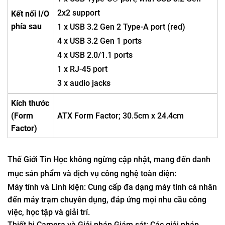
2x2 support
Kết nối I/O
phía sau
1 x USB 3.2 Gen 2 Type-A port (red)
4 x USB 3.2 Gen 1 ports
4 x USB 2.0/1.1 ports
1 x RJ-45 port
3 x audio jacks
Kích thước
(Form
ATX Form Factor; 30.5cm x 24.4cm
Factor)
Thế Giới Tin Học không ngừng cập nhật, mang đến danh
mục sản phẩm và dịch vụ công nghệ toàn diện:
Máy tính và Linh kiện: Cung cấp đa dạng máy tính cá nhân
đến máy trạm chuyên dụng, đáp ứng mọi nhu cầu công
việc, học tập và giải trí.
Thiết bị Camera và Giải pháp Giám sát: Các giải pháp