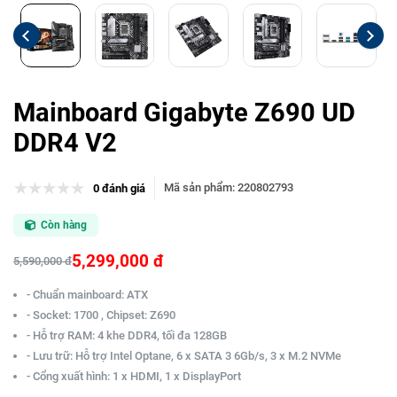
Mainboard Gigabyte Z690 UD
DDR4 V2
Mã sản phẩm
:
220802793
0 đánh giá
Còn hàng
5,299,000 đ
5,590,000 đ
- Chuẩn mainboard: ATX
- Socket: 1700 , Chipset: Z690
- Hỗ trợ RAM: 4 khe DDR4, tối đa 128GB
- Lưu trữ: Hỗ trợ Intel Optane, 6 x SATA 3 6Gb/s, 3 x M.2 NVMe
- Cổng xuất hình: 1 x HDMI, 1 x DisplayPort