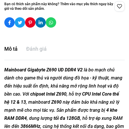
Bạn có thích sản phẩm này không? Thêm vào mục yêu thích ngay bây
giờ và theo dõi sản phẩm.
Mô tả
Đánh giá
Mainboard Gigabyte Z690 UD DDR4 V2
là bo mạch chủ
dành cho game thủ và người dùng đồ họa - kỹ thuật, mang
đến hiệu suất ổn định, khả năng mở rộng linh hoạt và độ
bền cao. Với
chipset Intel Z690
, hỗ trợ
CPU Intel Core thế
hệ 12 & 13
, mainboard
Z690
này đảm bảo khả năng xử lý
mạnh mẽ cho mọi tác vụ. Sản phẩm được trang bị
4 khe
RAM DDR4
, dung lượng
tối đa 128GB
, hỗ trợ ép xung RAM
lên đến
3866MHz
, cùng hệ thống kết nối đa dạng, bao gồm