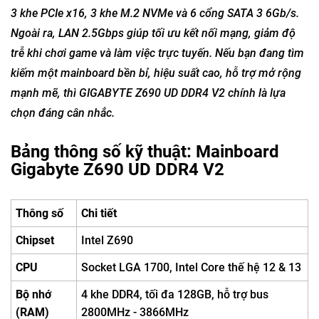
3 khe PCIe x16, 3 khe M.2 NVMe và 6 cổng SATA 3 6Gb/s.
Ngoài ra, LAN 2.5Gbps giúp tối ưu kết nối mạng, giảm độ
trễ khi chơi game và làm việc trực tuyến. Nếu bạn đang tìm
kiếm một mainboard bền bỉ, hiệu suất cao, hỗ trợ mở rộng
mạnh mẽ, thì GIGABYTE Z690 UD DDR4 V2 chính là lựa
chọn đáng cân nhắc.
Bảng thông số kỹ thuật: Mainboard
Gigabyte Z690 UD DDR4 V2
Thông số
Chi tiết
Chipset
Intel Z690
CPU
Socket LGA 1700, Intel Core thế hệ 12 & 13
Bộ nhớ
4 khe DDR4, tối đa 128GB, hỗ trợ bus
(RAM)
2800MHz - 3866MHz