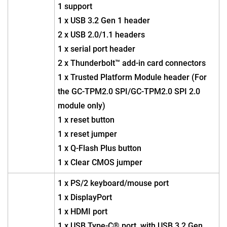
1 support
1 x USB 3.2 Gen 1 header
2 x USB 2.0/1.1 headers
1 x serial port header
2 x Thunderbolt™ add-in card connectors
1 x Trusted Platform Module header (For
the GC-TPM2.0 SPI/GC-TPM2.0 SPI 2.0
module only)
1 x reset button
1 x reset jumper
1 x Q-Flash Plus button
1 x Clear CMOS jumper
1 x PS/2 keyboard/mouse port
1 x DisplayPort
1 x HDMI port
1 x USB Type-C® port, with USB 3.2 Gen