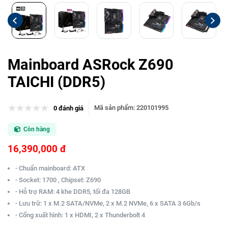
Mainboard ASRock Z690
TAICHI (DDR5)
Mã sản phẩm
:
220101995
0 đánh giá
Còn hàng
16,390,000 đ
- Chuẩn mainboard: ATX
- Socket: 1700 , Chipset: Z690
- Hỗ trợ RAM: 4 khe DDR5, tối đa 128GB
- Lưu trữ: 1 x M.2 SATA/NVMe, 2 x M.2 NVMe, 6 x SATA 3 6Gb/s
- Cổng xuất hình: 1 x HDMI, 2 x Thunderbolt 4