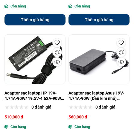
Còn hàng
Còn hàng
Thêm giỏ hàng
Thêm giỏ hàng
Adaptor sạc laptop HP 19V-
Adaptor sạc laptop Asus 19V-
4.74A-90W/ 19.5V-4.62A-90W
4.74A-90W (Đầu kim nhỏ)
(Đầu kim) (7.4mm*5.0mm) Zin
(4.5mm*3.0mm) Zin (NQ)
0 đánh giá
0 đánh giá
(NQ)
510,000 đ
560,000 đ
Còn hàng
Còn hàng