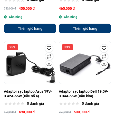
0 đánh giá
0 đánh giá
450,000 đ
465,000 đ
750,000 đ
Còn hàng
Còn hàng
Thêm giỏ hàng
Thêm giỏ hàng
25%
33%
Adaptor sạc laptop Asus 19V-
Adaptor sạc laptop Dell 19.5V-
3.42A-65W (Đầu số 4)
3.34A-65W (Đầu kim)
(4.0mm*1.35mm) Zin (NQ)
(7.4mm*5.0mm) Zin (NQ)
0 đánh giá
0 đánh giá
490,000 đ
500,000 đ
650,000 đ
750,000 đ