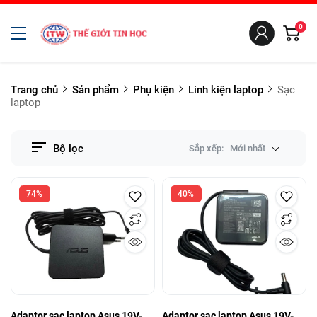
0
Trang chủ
Sản phẩm
Phụ kiện
Linh kiện laptop
Sạc
laptop
Bộ lọc
Sắp xếp:
Mới nhất
74%
40%
Adaptor sạc laptop Asus 19V-
Adaptor sạc laptop Asus 19V-