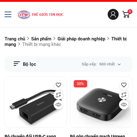
0
Trang chủ
Sản phẩm
Giải pháp doanh nghiệp
Thiết bị
mạng
Thiết bị mạng khác
Bộ lọc
Sắp xếp:
Mới nhất
30%
Bộ chuyển đổi USB-C sang
Bộ gộp chuyển mạch Ugreen