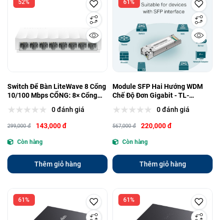
52%
61%
Switch Để Bàn LiteWave 8 Cổng
Module SFP Hai Hướng WDM
10/100 Mbps CỔNG: 8× Cổng
Chế Độ Đơn Gigabit - TL-
RJ45 10/100 Mbps - LS1008
SM321A-2
0 đánh giá
0 đánh giá
143,000 đ
220,000 đ
299,000 đ
567,000 đ
Còn hàng
Còn hàng
Thêm giỏ hàng
Thêm giỏ hàng
61%
61%