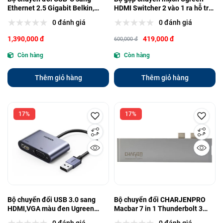
Ethernet 2.5 Gigabit Belkin,
HDMI Switcher 2 vào 1 ra hỗ trợ
màu đen (INC012btBK)
4K/60Hz (80126)
0 đánh giá
0 đánh giá
1,390,000 đ
419,000 đ
600,000 đ
Còn hàng
Còn hàng
Thêm giỏ hàng
Thêm giỏ hàng
17%
17%
Bộ chuyển đổi USB 3.0 sang
Bộ chuyển đổi CHARJENPRO
HDMI,VGA màu đen Ugreen
Macbar 7 in 1 Thunderbolt 3
(20518)
(Xám)