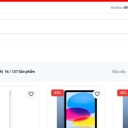
Hotline:
09
thị
16
/ 137 Sản phẩm
Sắp xếp:
45%
45%