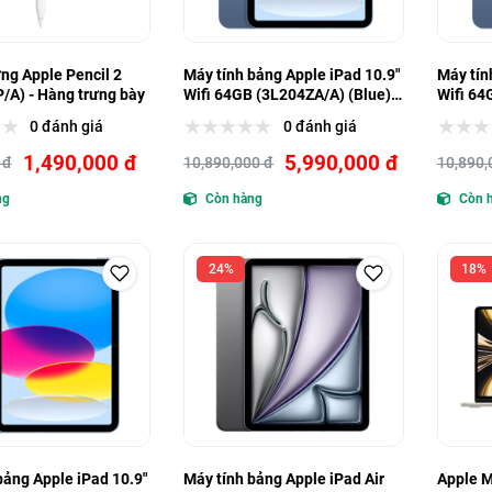
ng Apple Pencil 2
Máy tính bảng Apple iPad 10.9"
Máy tín
A) - Hàng trưng bày
Wifi 64GB (3L204ZA/A) (Blue)
Wifi 64
(Demo) - Hàng trưng bày
(Demo) 
0 đánh giá
0 đánh giá
1,490,000 đ
5,990,000 đ
 đ
10,890,000 đ
10,890,
ng
Còn hàng
Còn 
24%
18%
bảng Apple iPad 10.9"
Máy tính bảng Apple iPad Air
Apple M