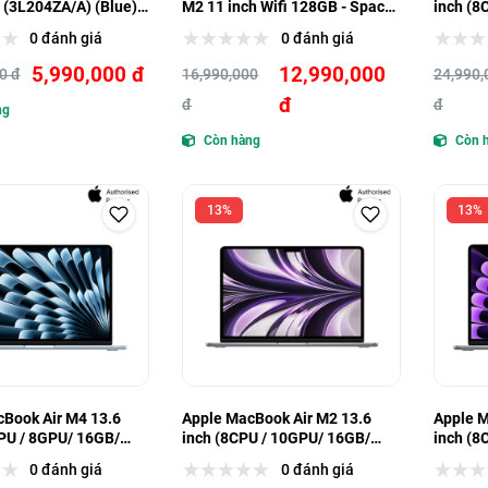
 (3L204ZA/A) (Blue)
M2 11 inch Wifi 128GB - Space
inch (8
Hàng trưng bày
Gray (MUWC3ZA/A) - Hàng
256GB)
0 đánh giá
0 đánh giá
trưng bày
5,990,000 đ
12,990,000
0 đ
16,990,000
24,990,
đ
đ
đ
ng
Còn hàng
Còn 
13%
13%
Book Air M4 13.6
Apple MacBook Air M2 13.6
Apple M
PU / 8GPU/ 16GB/
inch (8CPU / 10GPU/ 16GB/
inch (8
512GB)
512GB)
0 đánh giá
0 đánh giá