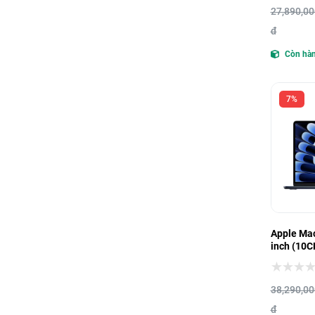
27,890,00
đ
Còn hà
7%
Apple Mac
inch (10C
512GB)
38,290,00
đ