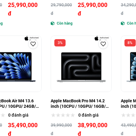
25,990,000
25,990,000
0
29,790,000
34,290,
đ
đ
đ
đ
ng
Còn hàng
Còn 
3%
8%
Book Air M4 13.6
Apple MacBook Pro M4 14.2
Apple M
PU / 10GPU/ 24GB/
inch (10CPU / 10GPU/ 16GB/
inch (1
512GB)
512GB)
0 đánh giá
0 đánh giá
35,490,000
38,990,000
0
39,990,000
43,490,
đ
đ
đ
đ