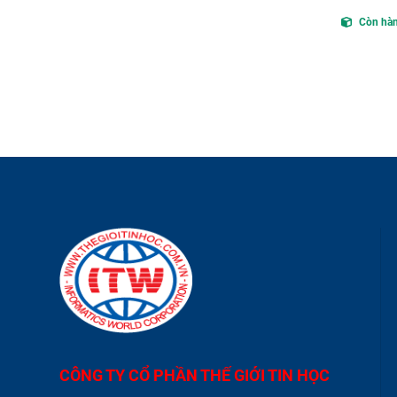
Còn hà
CÔNG TY CỔ PHẦN THẾ GIỚI TIN HỌC