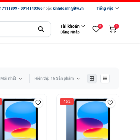
17111899 - 0914140366
hoặc
kinhdoanh@itw.vn
Tiếng việt
Tài khoản
0
0
Đăng Nhập
Mới nhất
Hiển thị:
16 Sản phẩm
45%