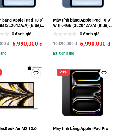
h bảng Apple iPad 10.9"
Máy tính bảng Apple iPad 10.9"
GB (3L204ZA/A) (Blue)
Wifi 64GB (3L204ZA/A) (Blue)
- Hàng trưng bày
(Demo) - Hàng trưng bày
0 đánh giá
0 đánh giá
5,990,000 đ
5,990,000 đ
000 đ
10,890,000 đ
hàng
Còn hàng
28%
acBook Air M2 13.6
Máy tính bảng Apple iPad Pro