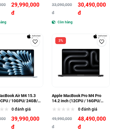
29,990,000
30,490,000
000
33,090,000
đ
đ
đ
hàng
Còn hàng
3%
acBook Air M4 15.3
Apple MacBook Pro M4 Pro
0CPU / 10GPU/ 24GB/
14.2 inch (12CPU / 16GPU/
24GB/ 512GB)
0 đánh giá
0 đánh giá
39,990,000
48,490,000
000
49,990,000
đ
đ
đ