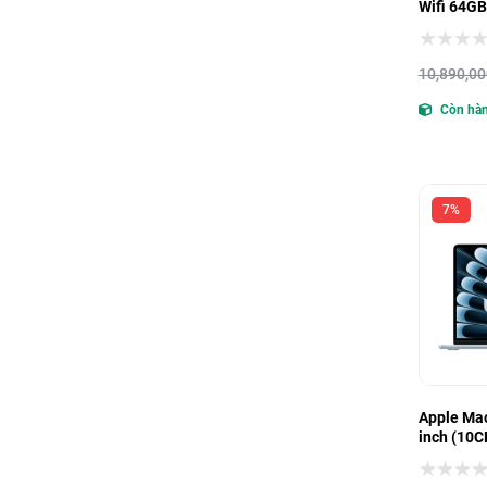
Wifi 64GB
(Demo) - 
10,890,00
Còn hà
7%
Apple Mac
inch (10C
256GB)