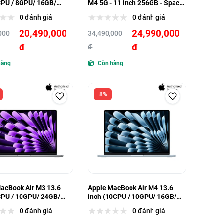
CPU / 8GPU/ 16GB/
M4 5G - 11 inch 256GB - Space
Black (MVW13ZA/A) - Hàng
0 đánh giá
0 đánh giá
trưng bày
20,490,000
24,990,000
000
34,490,000
đ
đ
đ
hàng
Còn hàng
8%
acBook Air M3 13.6
Apple MacBook Air M4 13.6
CPU / 10GPU/ 24GB/
inch (10CPU / 10GPU/ 16GB/
512GB)
0 đánh giá
0 đánh giá