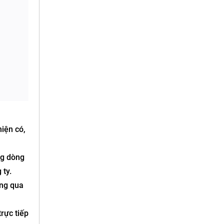
iện có,
ng dòng
 ty.
ông qua
rực tiếp