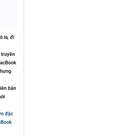
 la, đi
 truyền
 MacBook
nhưng
hiên bản
hời
ệm đặc
Book