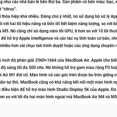
ng như các nhà bán lẻ bên thứ ba. Sản phẩm có bốn màu: bạc, 
“citrus”.
thỏa hiệp khá nhiều. Đáng chú ý nhất, nó sử dụng bộ xử lý Ap
với hai lõi hiệu năng và bốn lõi tiết kiệm năng lượng, so với bố
 M5. Nó cũng chỉ sử dụng năm lõi GPU, ít hơn so với 10 lõi thư
để hỗ trợ Apple Intelligence và các tác vụ tính toán cơ bản, n
 nhiều hơn vài chục tab trình duyệt hoặc các ứng dụng chuyên 
 inch độ phân giải 2560×1664 của MacBook Air. Apple cho biết
 độ sáng tối đa 500 nits. Nó không hỗ trợ gam màu rộng P3 ho
Air M1 đời cũ. Màn hình có các góc trên được bo tròn giống 
hần tai thỏ. MacBook cũng có khả năng kết nối một màn hình n
điều kiện để hỗ trợ màn hình Studio Display 5K của Apple. Đó 
ơn so với tối đa hai màn hình ngoài mà MacBook Air M4 và M5 