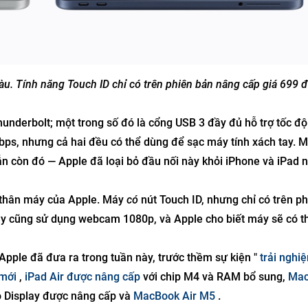
 Tính năng Touch ID chỉ có trên phiên bản nâng cấp giá 699 đô
nderbolt; một trong số đó là cổng USB 3 đầy đủ hỗ trợ tốc độ
Mbps, nhưng cả hai đều có thể dùng để sạc máy tính xách tay.
n còn đó — Apple đã loại bỏ đầu nối này khỏi iPhone và iPad 
 thân máy của Apple. Máy
có
nút Touch ID, nhưng chỉ có trên p
áy cũng sử dụng webcam 1080p, và Apple cho biết máy sẽ có t
pple đã đưa ra trong tuần này, trước thềm sự kiện "
trải nghi
mới
,
iPad Air được nâng cấp
với chip M4 và RAM bổ sung,
Mac
o Display được nâng cấp và
MacBook Air M5
.