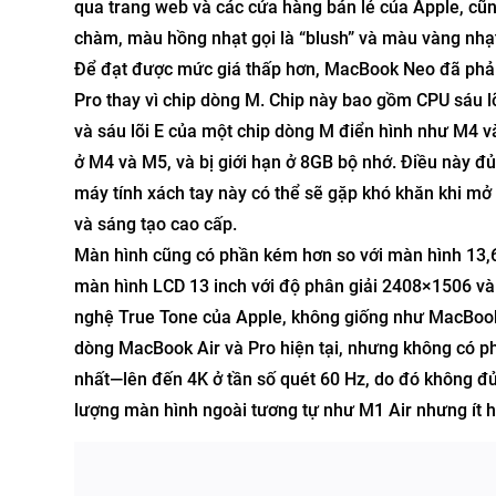
qua trang web và các cửa hàng bán lẻ của Apple, cũ
chàm, màu hồng nhạt gọi là “blush” và màu vàng nhạt 
Để đạt được mức giá thấp hơn, MacBook Neo đã phải 
Pro thay vì chip dòng M. Chip này bao gồm CPU sáu lõi 
và sáu lõi E của một chip dòng M điển hình như M4 và
ở M4 và M5, và bị giới hạn ở 8GB bộ nhớ. Điều này đủ 
máy tính xách tay này có thể sẽ gặp khó khăn khi mở
và sáng tạo cao cấp.
Màn hình cũng có phần kém hơn so với màn hình 13,6
màn hình LCD 13 inch với độ phân giải 2408×1506 và
nghệ True Tone của Apple, không giống như MacBook 
dòng MacBook Air và Pro hiện tại, nhưng không có p
nhất—lên đến 4K ở tần số quét 60 Hz, do đó không đủ 
lượng màn hình ngoài tương tự như M1 Air nhưng ít h