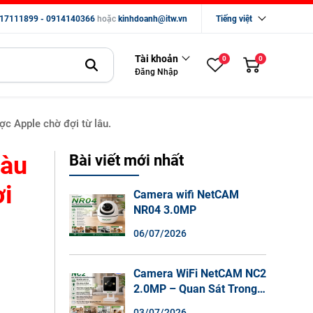
17111899 - 0914140366
hoặc
kinhdoanh@itw.vn
Tiếng việt
Tài khoản
0
0
Đăng Nhập
c Apple chờ đợi từ lâu.
màu
Bài viết mới nhất
ợi
Camera wifi NetCAM
NR04 3.0MP
06/07/2026
Camera WiFi NetCAM NC2
2.0MP – Quan Sát Trong
Nhà Sắc Nét, Ghi Hình
03/07/2026