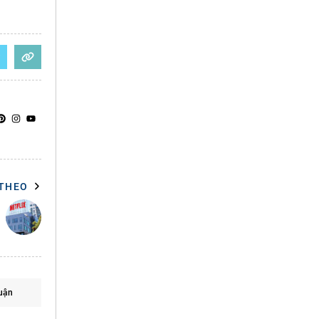
 THEO
uận