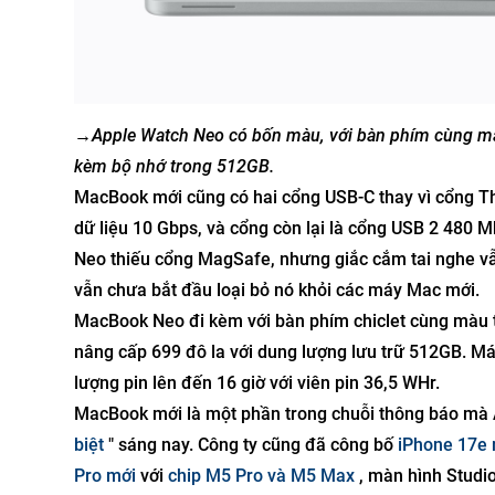
→
Apple Watch Neo có bốn màu, với bàn phím cùng màu.
kèm bộ nhớ trong 512GB.
MacBook mới cũng có hai cổng USB-C thay vì cổng Thu
dữ liệu 10 Gbps, và cổng còn lại là cổng USB 2 480 
Neo thiếu cổng MagSafe, nhưng giắc cắm tai nghe vẫ
vẫn chưa bắt đầu loại bỏ nó khỏi các máy Mac mới.
MacBook Neo đi kèm với bàn phím chiclet cùng màu
nâng cấp 699 đô la với dung lượng lưu trữ 512GB. M
lượng pin lên đến 16 giờ với viên pin 36,5 WHr.
MacBook mới là một phần trong chuỗi thông báo mà A
biệt
" sáng nay. Công ty cũng đã công bố
iPhone 17e 
Pro mới
với
chip M5 Pro và M5 Max
, màn hình Studi