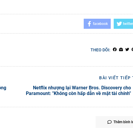
facebook
twitter
THEO DÕI:
BÀI VIẾT TIẾP
ông
Netflix nhượng lại Warner Bros. Discovery cho
Paramount: "Không còn hấp dẫn về mặt tài chính"
Thêm bình l