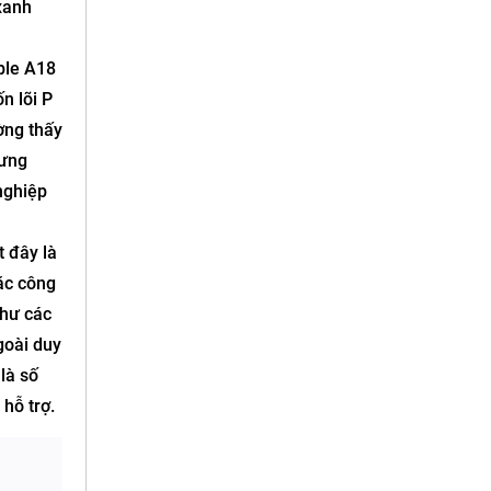
xanh
ple A18
n lõi P
ờng thấy
hưng
nghiệp
 đây là
ặc công
như các
goài duy
là số
hỗ trợ.