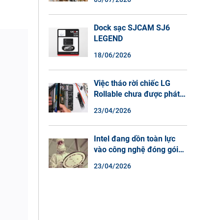
Màu Ban Đêm, Đàm Thoại
2 Chiều
Dock sạc SJCAM SJ6
LEGEND
18/06/2026
Việc tháo rời chiếc LG
Rollable chưa được phát
hành cho thấy lý do tại
23/04/2026
sao điện thoại màn hình
cuộn không phải là một xu
hướng.
Intel đang dồn toàn lực
vào công nghệ đóng gói
chip tiên tiến.
23/04/2026