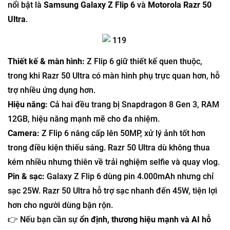
nổi bật là
Samsung Galaxy Z Flip 6
và
Motorola Razr 50
Ultra
.
Thiết kế & màn hình:
Z Flip 6 giữ thiết kế quen thuộc,
trong khi Razr 50 Ultra có màn hình phụ trực quan hơn, hỗ
trợ nhiều ứng dụng hơn.
Hiệu năng:
Cả hai đều trang bị Snapdragon 8 Gen 3, RAM
12GB, hiệu năng mạnh mẽ cho đa nhiệm.
Camera:
Z Flip 6 nâng cấp lên 50MP, xử lý ảnh tốt hơn
trong điều kiện thiếu sáng. Razr 50 Ultra dù không thua
kém nhiều nhưng thiên về trải nghiệm selfie và quay vlog.
Pin & sạc:
Galaxy Z Flip 6 dùng pin 4.000mAh nhưng chỉ
sạc 25W. Razr 50 Ultra hỗ trợ sạc nhanh đến 45W, tiện lợi
hơn cho người dùng bận rộn.
👉 Nếu bạn cần sự
ổn định, thương hiệu mạnh và AI hỗ