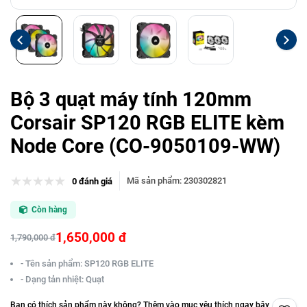
Bộ 3 quạt máy tính 120mm
Corsair SP120 RGB ELITE kèm
Node Core (CO-9050109-WW)
Mã sản phẩm
:
230302821
0 đánh giá
Còn hàng
1,650,000 đ
1,790,000 đ
- Tên sản phẩm: SP120 RGB ELITE
- Dạng tản nhiệt: Quạt
Bạn có thích sản phẩm này không? Thêm vào mục yêu thích ngay bây