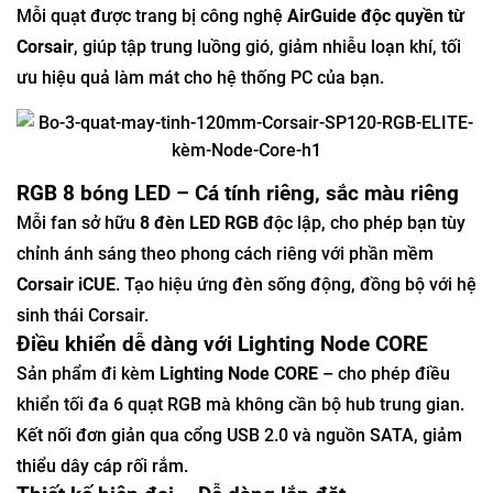
Mỗi quạt được trang bị công nghệ
AirGuide độc quyền từ
Corsair
, giúp tập trung luồng gió, giảm nhiễu loạn khí, tối
ưu hiệu quả làm mát cho hệ thống PC của bạn.
RGB 8 bóng LED – Cá tính riêng, sắc màu riêng
Mỗi fan sở hữu
8 đèn LED RGB
độc lập, cho phép bạn tùy
chỉnh ánh sáng theo phong cách riêng với phần mềm
Corsair iCUE
. Tạo hiệu ứng đèn sống động, đồng bộ với hệ
sinh thái Corsair.
Điều khiển dễ dàng với Lighting Node CORE
Sản phẩm đi kèm
Lighting Node CORE
– cho phép điều
khiển tối đa 6 quạt RGB mà không cần bộ hub trung gian.
Kết nối đơn giản qua cổng USB 2.0 và nguồn SATA, giảm
thiểu dây cáp rối rắm.