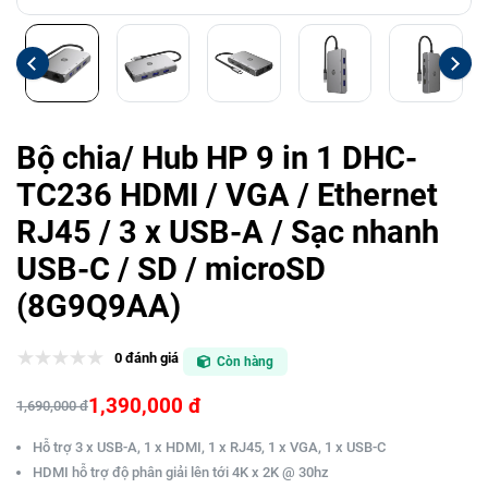
Bộ chia/ Hub HP 9 in 1 DHC-
TC236 HDMI / VGA / Ethernet
RJ45 / 3 x USB-A / Sạc nhanh
USB-C / SD / microSD
(8G9Q9AA)
0 đánh giá
Còn hàng
1,390,000 đ
1,690,000 đ
Hỗ trợ 3 x USB-A, 1 x HDMI, 1 x RJ45, 1 x VGA, 1 x USB-C
HDMI hỗ trợ độ phân giải lên tới 4K x 2K @ 30hz