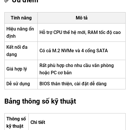
✅ Ưu điểm
Tính năng
Mô tả
Hiệu năng ổn
Hỗ trợ CPU thế hệ mới, RAM tốc độ cao
định
Kết nối đa
Có cả M.2 NVMe và 4 cổng SATA
dạng
Rất phù hợp cho nhu cầu văn phòng
Giá hợp lý
hoặc PC cơ bản
Dễ sử dụng
BIOS thân thiện, cài đặt dễ dàng
Bảng thông số kỹ thuật
Thông số
Chi tiết
kỹ thuật