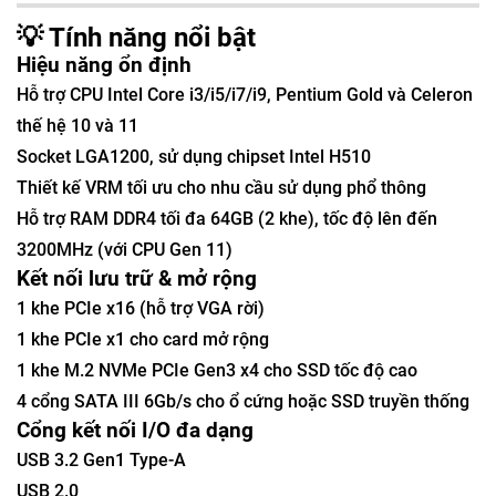
💡 Tính năng nổi bật
Hiệu năng ổn định
Hỗ trợ CPU Intel Core i3/i5/i7/i9, Pentium Gold và Celeron
thế hệ 10 và 11
Socket LGA1200, sử dụng chipset Intel H510
Thiết kế VRM tối ưu cho nhu cầu sử dụng phổ thông
Hỗ trợ RAM DDR4 tối đa 64GB (2 khe), tốc độ lên đến
3200MHz (với CPU Gen 11)
Kết nối lưu trữ & mở rộng
1 khe PCIe x16 (hỗ trợ VGA rời)
1 khe PCIe x1 cho card mở rộng
1 khe M.2 NVMe PCIe Gen3 x4 cho SSD tốc độ cao
4 cổng SATA III 6Gb/s cho ổ cứng hoặc SSD truyền thống
Cổng kết nối I/O đa dạng
USB 3.2 Gen1 Type-A
USB 2.0