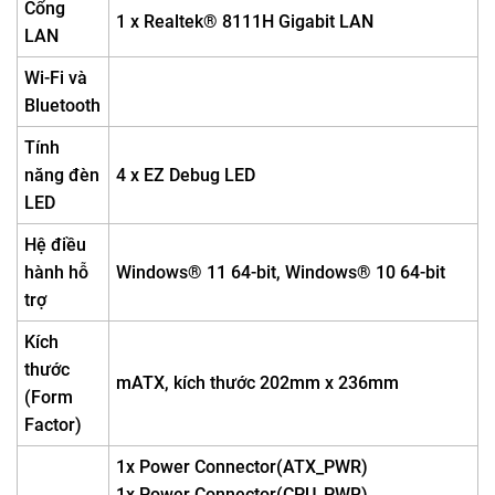
Cổng
1 x Realtek® 8111H Gigabit LAN
LAN
Wi-Fi và
Bluetooth
Tính
năng đèn
4 x EZ Debug LED
LED
Hệ điều
hành hỗ
Windows® 11 64-bit, Windows® 10 64-bit
trợ
Kích
thước
mATX, kích thước 202mm x 236mm
(Form
Factor)
1x Power Connector(ATX_PWR)
1x Power Connector(CPU_PWR)