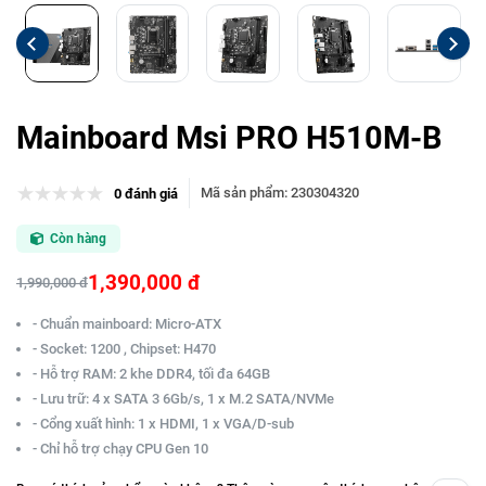
Mainboard Msi PRO H510M-B
Mã sản phẩm
:
230304320
0 đánh giá
Còn hàng
1,390,000 đ
1,990,000 đ
- Chuẩn mainboard: Micro-ATX
- Socket: 1200 , Chipset: H470
- Hỗ trợ RAM: 2 khe DDR4, tối đa 64GB
- Lưu trữ: 4 x SATA 3 6Gb/s, 1 x M.2 SATA/NVMe
- Cổng xuất hình: 1 x HDMI, 1 x VGA/D-sub
- Chỉ hỗ trợ chạy CPU Gen 10