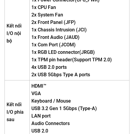
1x CPU Fan
2x System Fan
2x Front Panel (JFP)
Kết nối
1x Chassis Intrusion (JCI)
I/O nội
1x Front Audio (JAUD)
bộ
1x Com Port (JCOM)
1x RGB LED connector(JRGB)
1x TPM pin header(Support TPM 2.0)
4x USB 2.0 ports
2x USB 5Gbps Type A ports
HDMI™
VGA
Keyboard / Mouse
Kết nối
USB 3.2 Gen 1 5Gbps (Type-A)
I/O phía
LAN port
sau
Audio Connectors
USB 2.0