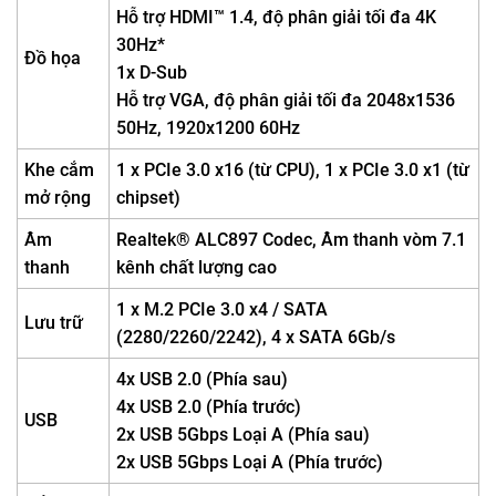
Hỗ trợ HDMI™ 1.4, độ phân giải tối đa 4K
30Hz*
Đồ họa
1x D-Sub
Hỗ trợ VGA, độ phân giải tối đa 2048x1536
50Hz, 1920x1200 60Hz
Khe cắm
1 x PCIe 3.0 x16 (từ CPU), 1 x PCIe 3.0 x1 (từ
mở rộng
chipset)
Âm
Realtek® ALC897 Codec, Âm thanh vòm 7.1
thanh
kênh chất lượng cao
1 x M.2 PCIe 3.0 x4 / SATA
Lưu trữ
(2280/2260/2242), 4 x SATA 6Gb/s
4x USB 2.0 (Phía sau)
4x USB 2.0 (Phía trước)
USB
2x USB 5Gbps Loại A (Phía sau)
2x USB 5Gbps Loại A (Phía trước)