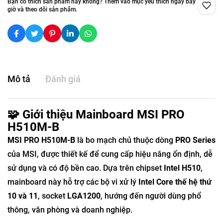
Bạn có thích sản phẩm này không? Thêm vào mục yêu thích ngay bây
giờ và theo dõi sản phẩm.
Mô tả
Đánh giá
🧩 Giới thiệu Mainboard MSI PRO
H510M-B
MSI PRO H510M-B
là bo mạch chủ thuộc dòng
PRO Series
của MSI, được thiết kế để cung cấp hiệu năng ổn định, dễ
sử dụng và có độ bền cao. Dựa trên chipset
Intel H510
,
mainboard này hỗ trợ các bộ vi xử lý
Intel Core thế hệ thứ
10 và 11
, socket
LGA1200
, hướng đến người dùng phổ
thông, văn phòng và doanh nghiệp.