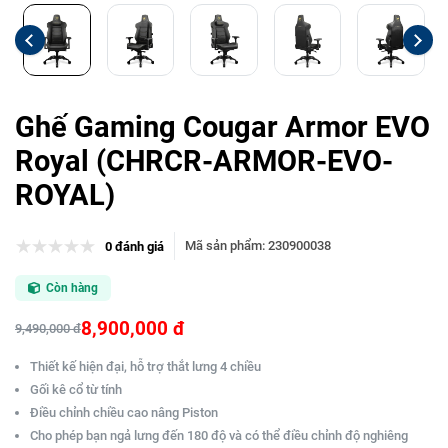
Ghế Gaming Cougar Armor EVO
Royal (CHRCR-ARMOR-EVO-
ROYAL)
Mã sản phẩm
:
230900038
0 đánh giá
Còn hàng
8,900,000 đ
9,490,000 đ
Thiết kế hiện đại, hỗ trợ thắt lưng 4 chiều
Gối kê cổ từ tính
Điều chỉnh chiều cao nâng Piston
Cho phép bạn ngả lưng đến 180 độ và có thể điều chỉnh độ nghiêng