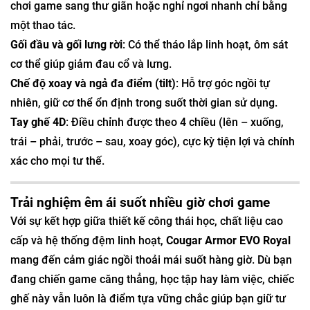
chơi game sang thư giãn hoặc nghỉ ngơi nhanh chỉ bằng
một thao tác.
Gối đầu và gối lưng rời
: Có thể tháo lắp linh hoạt, ôm sát
cơ thể giúp giảm đau cổ và lưng.
Chế độ xoay và ngả đa điểm (tilt)
: Hỗ trợ góc ngồi tự
nhiên, giữ cơ thể ổn định trong suốt thời gian sử dụng.
Tay ghế 4D
: Điều chỉnh được theo 4 chiều (lên – xuống,
trái – phải, trước – sau, xoay góc), cực kỳ tiện lợi và chính
xác cho mọi tư thế.
Trải nghiệm êm ái suốt nhiều giờ chơi game
Với sự kết hợp giữa thiết kế công thái học, chất liệu cao
cấp và hệ thống đệm linh hoạt,
Cougar Armor EVO Royal
mang đến cảm giác ngồi thoải mái suốt hàng giờ. Dù bạn
đang chiến game căng thẳng, học tập hay làm việc, chiếc
ghế này vẫn luôn là điểm tựa vững chắc giúp bạn giữ tư