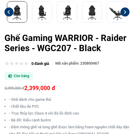
Ghế Gaming WARRIOR - Raider
Series - WGC207 - Black
Mã sản phẩm
:
230800467
0 đánh giá
Còn hàng
2,399,000 đ
3,099,000 đ
- Ghế dành cho game thủ
- Chất liệu da PVC
- Trục thủy lực Class 4 với độ ổn định cao
- Bệ đỡ: Kiểu cánh bướm
- Đệm mông ghế và lưng ghế được làm bằng foam nguyên chất dày dặn
cho độ đàn hồi và thoải mái khi sử dụng (ORIGINAL FOAM)