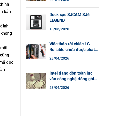
Màu Ban Đêm, Đàm Thoại
chính
2 Chiều
ên bản
Dock sạc SJCAM SJ6
LEGEND
 định
18/06/2026
í không
Việc tháo rời chiếc LG
 mật
Rollable chưa được phát
 cũng
hành cho thấy lý do tại
23/04/2026
sao điện thoại màn hình
 mã độc
cuộn không phải là một xu
hần
hướng.
Intel đang dồn toàn lực
vào công nghệ đóng gói
chip tiên tiến.
23/04/2026