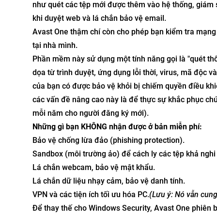
như quét các tệp mới được thêm vào hệ thống, giám sá
khi duyệt web và lá chắn bảo vệ email.
Avast One thậm chí còn cho phép bạn kiểm tra mạng nộ
tại nhà mình.
Phần mềm này sử dụng một tính năng gọi là "quét th
dọa từ trình duyệt, ứng dụng lỗi thời, virus, mã độc
của bạn có được bảo vệ khỏi bị chiếm quyền điều khi
các vấn đề nâng cao này là để thực sự khắc phục ch
mỗi năm cho người đăng ký mới).
Những gì bạn KHÔNG nhận được ở bản miễn phí:
Bảo vệ chống lừa đảo (phishing protection).
Sandbox (môi trường ảo) để cách ly các tệp khả nghi 
Lá chắn webcam,
bảo vệ mật khẩu.
Lá chắn dữ liệu nhạy cảm, bảo vệ danh tính.
VPN và các tiện ích tối ưu hóa PC.
(Lưu ý: Nó vẫn cun
Để thay thế cho Windows Security, Avast One phiên 