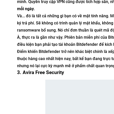
mình. Quyền truy cập VPN cũng được tích hợp sẵn, n
mỗi ngày
.
Và... đó là tất cả những gì bạn có về mặt tính năng. 
ký trả phí. Sẽ không có trình quản lý mật khẩu, khôn
ransomware bổ sung. Nó chỉ đơn thuần là quét mã độc
À, thực ra là gần như vậy. Phiên bản miễn phí của B
điều kiện bạn phải tạo tài khoản Bitdefender để kích
Điểm khiến Bitdefender trở nên khác biệt chính là xế
thuộc hàng cao nhất hiện nay, bất kể bạn đang trực t
nhưng nó lại cực kỳ mạnh mẽ ở phẩm chất quan trọng
3. Avira Free Security