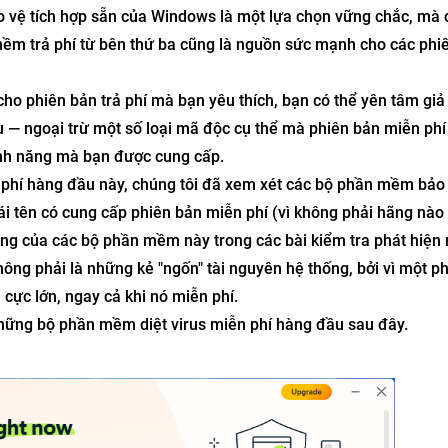
ảo vệ tích hợp sẵn của Windows là một lựa chọn vững chắc, mà 
mềm trả phí từ bên thứ ba cũng là nguồn sức mạnh cho các phi
cho phiên bản trả phí mà bạn yêu thích, bạn có thể yên tâm giả
 — ngoại trừ một số loại mã độc cụ thể mà phiên bản miễn ph
ính năng mà bạn được cung cấp.
n phí hàng đầu này, chúng tôi đã xem xét các bộ phần mềm bảo
i tên có cung cấp phiên bản miễn phí (vì không phải hãng nào
ộng của các bộ phần mềm này trong các bài kiểm tra phát hiện
ông phải là những kẻ "ngốn" tài nguyên hệ thống, bởi vì một p
cực lớn, ngay cả khi nó miễn phí.
 những bộ phần mềm diệt virus miễn phí hàng đầu sau đây.