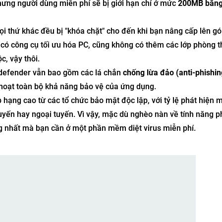
hưng người dùng miễn phí sẽ bị giới hạn chỉ ở mức
200MB băng
Mọi thứ khác đều bị "khóa chặt" cho đến khi bạn nâng cấp lên g
g có công cụ tối ưu hóa PC, cũng không có thêm các lớp phòng t
, vậy thôi.
itdefender vẫn bao gồm các lá chắn
chống lừa đảo (anti-phishin
 hoạt toàn bộ khả năng bảo vệ của ứng dụng.
p hạng cao từ các tổ chức bảo mật độc lập, với tỷ lệ phát hiện 
uyến hay ngoại tuyến. Vì vậy, mặc dù nghèo nàn về tính năng ph
 nhất mà bạn cần ở một phần mềm diệt virus miễn phí.