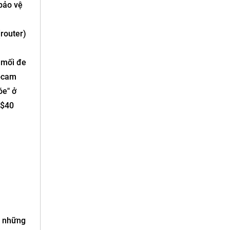
 bảo vệ
(router)
 mối đe
ebcam
óe" ở
 $40
g những