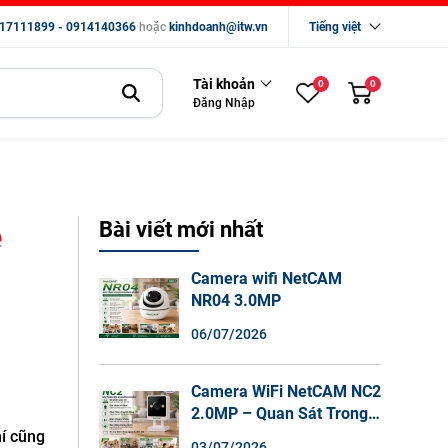
17111899 - 0914140366
hoặc
kinhdoanh@itw.vn
Tiếng việt
Tài khoản
0
0
Đăng Nhập
ệ
Bài viết mới nhất
Camera wifi NetCAM
NR04 3.0MP
06/07/2026
Camera WiFi NetCAM NC2
2.0MP – Quan Sát Trong
Nhà Sắc Nét, Ghi Hình
hí cũng
03/07/2026