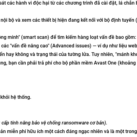
t các hành vi độc hại từ các chương trình đã cài đặt, lá chắn
i bộ và xem các thiết bị hiện đang kết nối với bộ định tuyến 
ông minh" (smart scan) để tìm kiếm hàng loạt vấn đề bao gồm:
 và các "vấn đề nâng cao" (Advanced issues) — ví dụ như liệu w
ển hay không và trạng thái của tường lửa. Tuy nhiên, "mánh kh
úng, bạn cần phải trả phí cho bộ phần mềm Avast One (khoảng
khỏi hệ thống.
g cấp tính năng bảo vệ chống ransomware cơ bản).
bản miễn phí hữu ích một cách đáng ngạc nhiên và là một tron