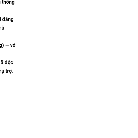
 thông
ói đăng
hủ
g)
— với
mã độc
ụ trợ,