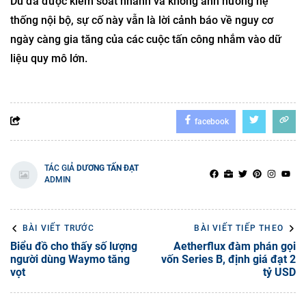
Dù đã được kiểm soát nhanh và không ảnh hưởng hệ
thống nội bộ, sự cố này vẫn là lời cảnh báo về nguy cơ
ngày càng gia tăng của các cuộc tấn công nhắm vào dữ
liệu quy mô lớn.
facebook
TÁC GIẢ
DƯƠNG TẤN ĐẠT
ADMIN
BÀI VIẾT TRƯỚC
BÀI VIẾT TIẾP THEO
Biểu đồ cho thấy số lượng
Aetherflux đàm phán gọi
người dùng Waymo tăng
vốn Series B, định giá đạt 2
vọt
tỷ USD