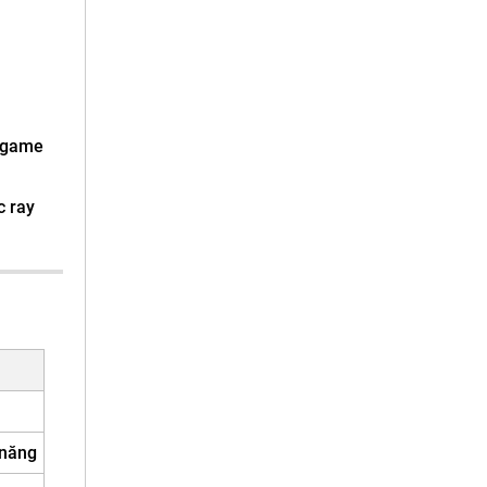
o game
c ray
 năng