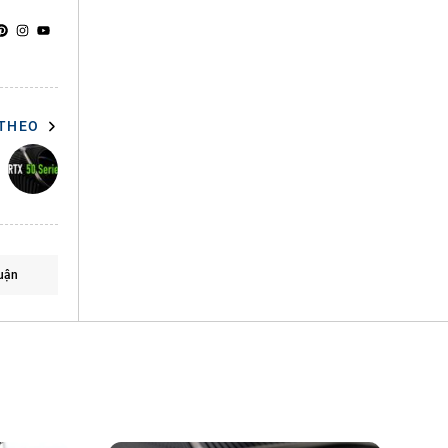
 THEO
uận