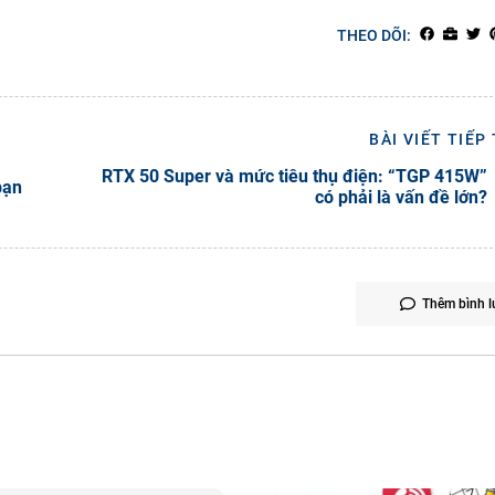
THEO DÕI:
BÀI VIẾT TIẾP
RTX 50 Super và mức tiêu thụ điện: “TGP 415W”
bạn
có phải là vấn đề lớn?
Thêm bình l