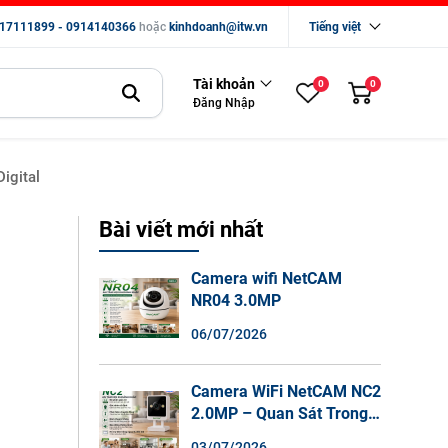
17111899 - 0914140366
hoặc
kinhdoanh@itw.vn
Tiếng việt
Tài khoản
0
0
Đăng Nhập
igital
Bài viết mới nhất
Camera wifi NetCAM
NR04 3.0MP
06/07/2026
Camera WiFi NetCAM NC2
2.0MP – Quan Sát Trong
Nhà Sắc Nét, Ghi Hình
03/07/2026