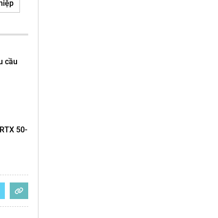
hiệp
u cầu
 RTX 50-