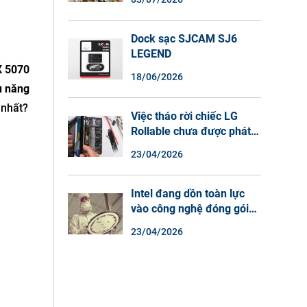
Màu Ban Đêm, Đàm Thoại
2 Chiều
Dock sạc SJCAM SJ6
LEGEND
 5070
18/06/2026
u năng
 nhất?
Việc tháo rời chiếc LG
Rollable chưa được phát
hành cho thấy lý do tại
23/04/2026
sao điện thoại màn hình
cuộn không phải là một xu
hướng.
Intel đang dồn toàn lực
vào công nghệ đóng gói
chip tiên tiến.
23/04/2026