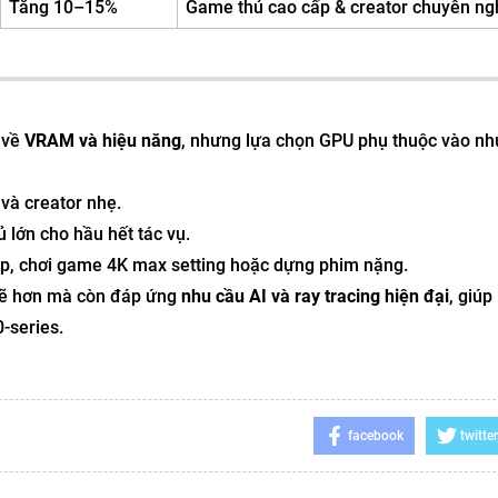
Tăng 10–15%
Game thủ cao cấp & creator chuyên ng
 về
VRAM và hiệu năng
, nhưng lựa chọn GPU phụ thuộc vào nh
và creator nhẹ.
 lớn cho hầu hết tác vụ.
ệp, chơi game 4K max setting hoặc dựng phim nặng.
ẽ hơn mà còn đáp ứng
nhu cầu AI và ray tracing hiện đại
, giúp
-series.
facebook
twitter