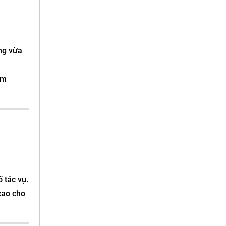
ng vừa
ệm
 tác vụ.
cao cho