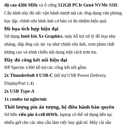
độ cao 4266 MHz
và ổ cứng
512GB PCIe Gen4 NVMe SSD
.
Cấu hình này đủ sức vận hành mượt mà các ứng dụng văn phòng,
học tập, chỉnh sửa hình ảnh cơ bản và đa nhiệm hiệu quả.
Đồ họa tích hợp hiện đại
Sử dụng
Intel Iris Xe Graphics
, máy hỗ trợ xử lý đồ họa nhẹ
nhàng, đáp ứng các tác vụ như chỉnh sửa ảnh, xem phim chất
lượng cao và trình chiếu nội dung một cách trơn tru.
Đầy đủ cổng kết nối hiện đại
HP Spectre x360 hỗ trợ các cổng kết nối gồm:
2x Thunderbolt 4 USB-C
(hỗ trợ USB Power Delivery,
DisplayPort 1.4)
2x USB Type-A
1x combo tai nghe/mic
Thời lượng pin ấn tượng, hệ điều hành bản quyền
Sở hữu
viên pin 4-cell 66Wh
, laptop có thể sử dụng liên tục
nhiều giờ cho các nhu cầu làm việc hay giải trí. Máy cài sẵn