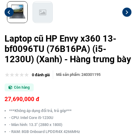
Laptop cũ HP Envy x360 13-
bf0096TU (76B16PA) (i5-
1230U) (Xanh) - Hàng trưng bày
Mã sản phẩm
:
240301195
0 đánh giá
Còn hàng
27,690,000 đ
***Không áp dụng đổi trả, trả góp***
- CPU: Intel Core i5-1230U
- Màn hình: 13.3" (2880 x 1800)
- RAM: 8GB Onboard LPDDR4X 4266MHz