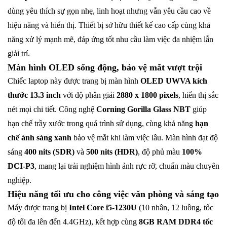
dùng yêu thích sự gọn nhẹ, linh hoạt nhưng vẫn yêu cầu cao về
hiệu năng và hiển thị. Thiết bị sở hữu thiết kế cao cấp cùng khả
năng xử lý mạnh mẽ, đáp ứng tốt nhu cầu làm việc đa nhiệm lẫn
giải trí.
Màn hình OLED sống động, bảo vệ mắt vượt trội
Chiếc laptop này được trang bị màn hình
OLED UWVA kích
thước 13.3 inch
với độ phân giải
2880 x 1800 pixels
, hiển thị sắc
nét mọi chi tiết. Công nghệ
Corning Gorilla Glass NBT
giúp
hạn chế trầy xước trong quá trình sử dụng, cùng khả năng
hạn
chế ánh sáng xanh
bảo vệ mắt khi làm việc lâu. Màn hình đạt độ
sáng
400 nits (SDR)
và
500 nits (HDR)
, độ phủ màu
100%
DCI-P3
, mang lại trải nghiệm hình ảnh rực rỡ, chuẩn màu chuyên
nghiệp.
Hiệu năng tối ưu cho công việc văn phòng và sáng tạo
Máy được trang bị
Intel Core i5-1230U
(10 nhân, 12 luồng, tốc
độ tối đa lên đến 4.4GHz), kết hợp cùng
8GB RAM DDR4 tốc