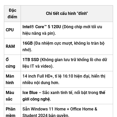
Đặc
Chi tiết cấu hình "đỉnh"
điểm
Intel® Core™ 5 120U
(Dòng chip mới tối ưu
CPU
hiệu năng và pin).
16GB
(Đa nhiệm cực mượt, không lo tràn bộ
RAM
nhớ).
Ổ
1TB SSD
(Không gian lưu trữ khổng lồ cho dữ
cứng
liệu IT và video).
Màn
14 inch Full HD+, tỉ lệ 16:10 hiện đại, hiển thị
hình
nhiều nội dung hơn.
Màu
Ice Blue
– Sắc xanh tinh tế, nổi bật trong
thế
sắc
giới công nghệ
.
Phần
Sẵn Windows 11 Home + Office Home &
mềm
Student 2024 bản quyền.