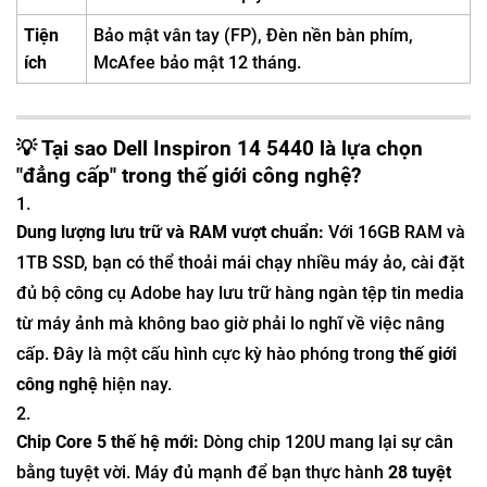
Tiện
Bảo mật vân tay (FP), Đèn nền bàn phím,
ích
McAfee bảo mật 12 tháng.
💡 Tại sao Dell Inspiron 14 5440 là lựa chọn
"đẳng cấp" trong
thế giới công nghệ
?
Dung lượng lưu trữ và RAM vượt chuẩn:
Với 16GB RAM và
1TB SSD, bạn có thể thoải mái chạy nhiều máy ảo, cài đặt
đủ bộ công cụ Adobe hay lưu trữ hàng ngàn tệp tin media
từ máy ảnh mà không bao giờ phải lo nghĩ về việc nâng
cấp. Đây là một cấu hình cực kỳ hào phóng trong
thế giới
công nghệ
hiện nay.
Chip Core 5 thế hệ mới:
Dòng chip 120U mang lại sự cân
bằng tuyệt vời. Máy đủ mạnh để bạn thực hành
28 tuyệt