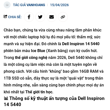
TÁC GIẢ
VANHOANG
15/04/2026
CHIA SẺ:
Chào bạn, chúng ta vừa cùng nhau nâng tầm phân khúc
với một chiếc laptop hội tụ đủ mọi yếu tố: thẩm mỹ, sức
mạnh và sự hiện đại. Đó chính là
Dell Inspiron 14 5440
phiên bản màu
Ice Blue
(Xanh băng) cực kỳ cuốn hút.
Trong
thế giới công nghệ
năm 2026, Dell 5440 không chỉ
là một công cụ làm việc mà còn là một tuyên ngôn về
phong cách. Với cấu hình "khủng" bao gồm 16GB RAM và
1TB SSD có sẵn, đây thực sự là một "quái vật" trong thân
hình mỏng nhẹ, sẵn sàng cùng bạn chinh phục mọi dự án
khó nhất tại
Thế giới tin học
.
📊 Thông số kỹ thuật ấn tượng của Dell Inspiron
14 5440