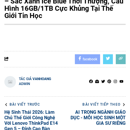
– Sắc Xanh Ice Blue Thời Thượng, Cấu
Hình 16GB/1TB Cực Khủng Tại Thế
Giới Tin Học
facebook
TÁC GIẢ
VANHOANG
ADMIN
BÀI VIẾT TRƯỚC
BÀI VIẾT TIẾP THEO
Hệ Sinh Thái 2026: Làm
AI TRONG NGÀNH GIÁO
Chủ Thế Giới Công Nghệ
DỤC - MỖI HỌC SINH MỘT
Với Lenovo ThinkPad E14
GIA SƯ RIÊNG
Gen 5 – Đỉnh Cao Bàn