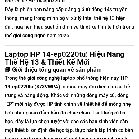
học
: chiếc
HP 14-ep0220tu
.
Đây là phiên bản nâng cấp đáng giá từ dòng 14s truyền
thống, mang trong mình bộ vi xử lý Intel thế hệ 13 hiện
đại, hứa hẹn hiệu suất ổn định và thiết kế tinh tế hơn trong
thế giới công nghệ
năm 2026.
Laptop HP 14-ep0220tu: Hiệu Năng
Thế Hệ 13 & Thiết Kế Mới
📘 Giới thiệu tổng quan về sản phẩm
Trong
thế giới công nghệ
laptop phổ thông hiện nay,
HP
14-ep0220tu (873VWPA)
là mẫu máy đại diện cho sự trẻ
trung và năng động. Khác với những dòng máy cũ, dòng
"EP" mới này được HP tinh chỉnh về thiết kế để mỏng nhẹ
hơn nhưng vẫn đảm bảo độ chắc chắn. Tại
Thế giới tin
học
, đây là lựa chọn tuyệt vời cho các bạn sinh viên cần
một thiết bị ổn định để học tập, thực hành lập trình cơ bản
hoặc quản lý nội dung số với một hiệu năng mạnh mẽ từ