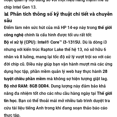
chip Intel Gen 13.
📊 Phân tích thông số kỹ thuật chi tiết và chuyên
sâu
Điểm làm nên sức hút của mã HP 14-ep này trong
thế giới
công nghệ
chính là cấu hình được tối ưu rất tốt:
Bộ vi xử lý (CPU): Intel® Core™ i3-1315U.
Dù là dòng i3
nhưng với kiến trúc Raptor Lake thế hệ 13, nó sở hữu 6
nhân và 8 luồng, mang lại tốc độ xử lý vượt trội so với các
đời chip cũ. Điều này giúp bạn vận hành mượt mà các ứng
dụng học tập, phần mềm quản lý web hay thực hành
28
tuyệt chiêu phần mềm
mà không sợ hiện tượng giật lag.
Bộ nhớ RAM: 8GB DDR4.
Dung lượng này đảm bảo khả
năng đa nhiệm tốt cho các nhu cầu hàng ngày tại
Thế giới
tin học
. Bạn có thể thoải mái mở nhiều tab trình duyệt tra
cứu tài liệu tiếng Anh trong khi đang soạn thảo báo cáo
thực tập.