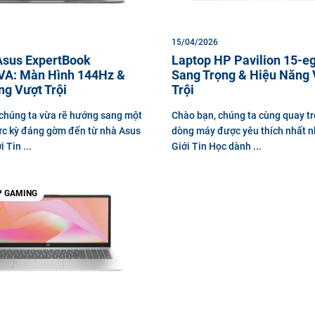
15/04/2026
Asus ExpertBook
Laptop HP Pavilion 15-e
A: Màn Hình 144Hz &
Sang Trọng & Hiệu Năng 
ng Vượt Trội
Trội
chúng ta vừa rẽ hướng sang một
Chào bạn, chúng ta cùng quay trở
ực kỳ đáng gờm đến từ nhà Asus
dòng máy được yêu thích nhất nh
 Tin ...
Giới Tin Học dành ...
P GAMING