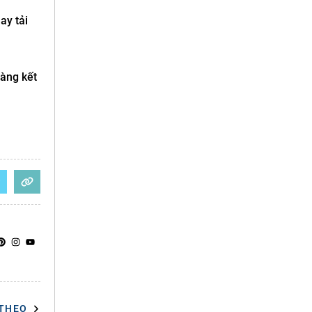
ay tải
àng kết
 THEO