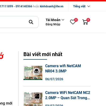
17111899 - 0914140366
hoặc
kinhdoanh@itw.vn
Tiếng việt
Tài khoản
0
0
Đăng Nhập
ớ
Bài viết mới nhất
Camera wifi NetCAM
NR04 3.0MP
06/07/2026
Camera WiFi NetCAM NC2
2.0MP – Quan Sát Trong
Nhà Sắc Nét, Ghi Hình
òng mới
03/07/2026