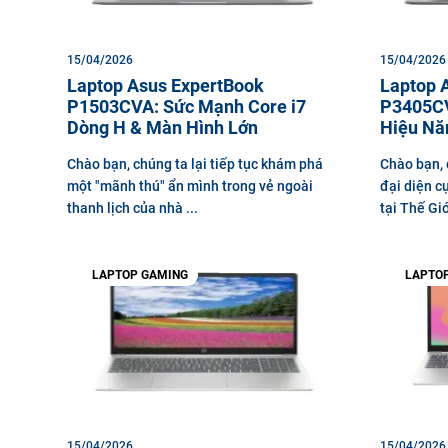
15/04/2026
15/04/2026
Laptop Asus ExpertBook
Laptop 
P1503CVA: Sức Mạnh Core i7
P3405CV
Dòng H & Màn Hình Lớn
Hiệu Nă
Chào bạn, chúng ta lại tiếp tục khám phá
Chào bạn, 
một "mãnh thú" ẩn mình trong vẻ ngoài
đại diện c
thanh lịch của nhà ...
tại Thế Giới
LAPTOP GAMING
LAPTO
15/04/2026
15/04/2026