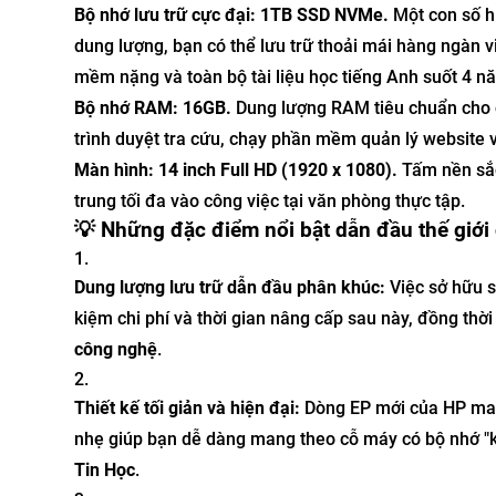
Bộ nhớ lưu trữ cực đại: 1TB SSD NVMe.
Một con số h
dung lượng, bạn có thể lưu trữ thoải mái hàng ngàn 
mềm nặng và toàn bộ tài liệu học tiếng Anh suốt 4 n
Bộ nhớ RAM: 16GB.
Dung lượng RAM tiêu chuẩn cho c
trình duyệt tra cứu, chạy phần mềm quản lý website v
Màn hình: 14 inch Full HD (1920 x 1080).
Tấm nền sắc 
trung tối đa vào công việc tại văn phòng thực tập.
💡 Những đặc điểm nổi bật dẫn đầu thế giới
Dung lượng lưu trữ dẫn đầu phân khúc:
Việc sở hữu s
kiệm chi phí và thời gian nâng cấp sau này, đồng thờ
công nghệ
.
Thiết kế tối giản và hiện đại:
Dòng EP mới của HP mang
nhẹ giúp bạn dễ dàng mang theo cỗ máy có bộ nhớ "kh
Tin Học
.