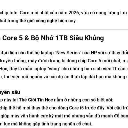
chip Intel Core mới nhất của năm 2026, vừa có dung lượng lưu 
nhất trong
thế giới công nghệ
hiện nay.
 Core 5 & Bộ Nhớ 1TB Siêu Khủng
đại diện cho thế hệ laptop "New Series" của HP với sự thay đổ
" truyền thống, máy được trang bị dòng chip Core 5 mới nhất, m
 Học
, đây là mẫu laptop "vàng" cho những bạn sinh viên IT cần
o, thư viện mã nguồn và các dự án thực tập dài hạn mà không 
huyên sâu
p này tại
Thế Giới Tin Học
nằm ở những con số biết nói:
hip thế hệ mới thay thế cho dòng Core i5 trước đây. Với cấu trú
0U giúp máy vận hành cực kỳ mát mẻ nhưng vẫn đủ mạnh để bạn
ên tục mà không gặp tình trạng nghẽn cổ chai.