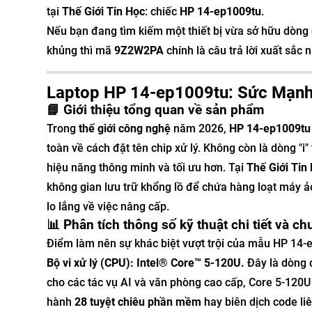
tại
Thế Giới Tin Học
: chiếc
HP 14-ep1009tu
.
Nếu bạn đang tìm kiếm một thiết bị vừa sở hữu dòng 
khủng thì mã
9Z2W2PA
chính là câu trả lời xuất sắc 
Laptop HP 14-ep1009tu: Sức Mạnh
📘 Giới thiệu tổng quan về sản phẩm
Trong
thế giới công nghệ
năm 2026,
HP 14-ep1009tu
toàn về cách đặt tên chip xử lý. Không còn là dòng "i
hiệu năng thông minh và tối ưu hơn. Tại
Thế Giới Tin
không gian lưu trữ khổng lồ để chứa hàng loạt máy ả
lo lắng về việc nâng cấp.
📊 Phân tích thông số kỹ thuật chi tiết và c
Điểm làm nên sự khác biệt vượt trội của mẫu HP 14-e
Bộ vi xử lý (CPU): Intel® Core™ 5-120U.
Đây là dòng c
cho các tác vụ AI và văn phòng cao cấp, Core 5-12
hành
28 tuyệt chiêu phần mềm
hay biên dịch code li