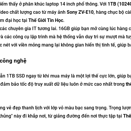
iếm thấy ở phân khúc laptop 14 inch phổ thông. Với
1TB (1024
video chất lượng cao từ máy ảnh
Sony ZV-E10
, hàng chục bộ cà
ăm đại học tại
Thế Giới Tin Học
.
ác chuyên gia IT tương lai. 16GB giúp bạn mở cùng lúc hàng 
à các công cụ lập trình mà hệ thống vẫn duy trì sự mượt mà tuy
nét với viền mỏng mang lại không gian hiển thị tinh tế, giúp b
 công nghệ
ẵn 1TB SSD ngay từ khi mua máy là một lợi thế cực lớn, giúp bạ
i đảm bảo tốc độ truy xuất dữ liệu luôn ở mức cao nhất trong
th
 vẻ đẹp thanh lịch với lớp vỏ màu bạc sang trọng. Trọng lượn
ủng" này đi khắp nơi, từ giảng đường đến nơi thực tập tại
Thế