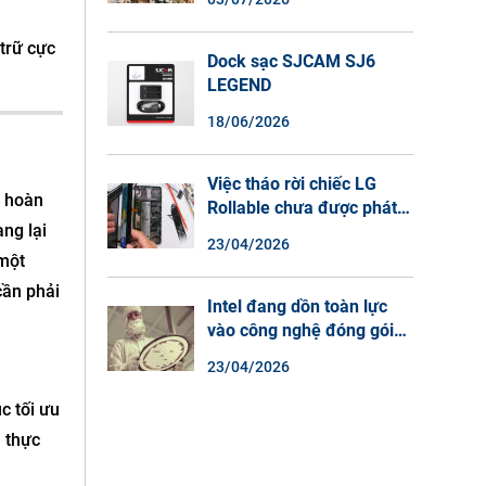
Màu Ban Đêm, Đàm Thoại
2 Chiều
trữ cực
Dock sạc SJCAM SJ6
LEGEND
18/06/2026
Việc tháo rời chiếc LG
i hoàn
Rollable chưa được phát
ang lại
hành cho thấy lý do tại
23/04/2026
sao điện thoại màn hình
 một
cuộn không phải là một xu
cần phải
hướng.
Intel đang dồn toàn lực
vào công nghệ đóng gói
chip tiên tiến.
23/04/2026
c tối ưu
 thực