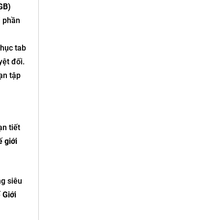
GB)
i phần
chục tab
ệt đối.
ạn tập
n tiết
ế giới
g siêu
 Giới