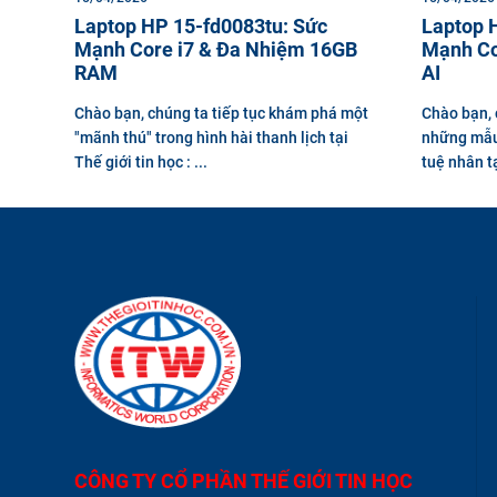
Laptop HP 15-fd0083tu: Sức
Laptop 
Mạnh Core i7 & Đa Nhiệm 16GB
Mạnh Co
RAM
AI
Chào bạn, chúng ta tiếp tục khám phá một
Chào bạn, 
"mãnh thú" trong hình hài thanh lịch tại
những mẫu 
Thế giới tin học : ...
tuệ nhân tạ
CÔNG TY CỔ PHẦN THẾ GIỚI TIN HỌC