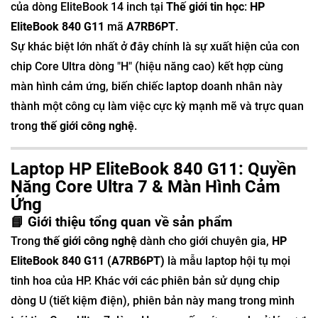
của dòng EliteBook 14 inch tại
Thế giới tin học
:
HP
EliteBook 840 G11
mã
A7RB6PT
.
Sự khác biệt lớn nhất ở đây chính là sự xuất hiện của con
chip Core Ultra dòng "H" (hiệu năng cao) kết hợp cùng
màn hình cảm ứng, biến chiếc laptop doanh nhân này
thành một công cụ làm việc cực kỳ mạnh mẽ và trực quan
trong
thế giới công nghệ
.
Laptop HP EliteBook 840 G11: Quyền
Năng Core Ultra 7 & Màn Hình Cảm
Ứng
📘 Giới thiệu tổng quan về sản phẩm
Trong
thế giới công nghệ
dành cho giới chuyên gia,
HP
EliteBook 840 G11 (A7RB6PT)
là mẫu laptop hội tụ mọi
tinh hoa của HP. Khác với các phiên bản sử dụng chip
dòng U (tiết kiệm điện), phiên bản này mang trong mình