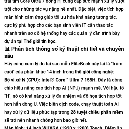
trái tim Core Ultra 7 dòng H, cung cấp sức mạnh xử lý vượt
trội cho những tác vụ nặng nề nhất. Đặc biệt, việc tích hợp
màn hình cảm ứng giúp tối ưu hóa khả năng tương tác,
cực kỳ phù hợp cho các bạn sinh viên IT cần thao tác
nhanh trên sơ đồ hệ thống hay các quản lý cần trình bày
dự án tại
Thế giới tin học
.
📊 Phân tích thông số kỹ thuật chi tiết và chuyên
sâu
Hãy cùng xem lý do tại sao mẫu EliteBook này lại là "trùm
cuối" của phân khúc 14 inch trong
thế giới công nghệ
:
Bộ vi xử lý (CPU): Intel® Core™ Ultra 7 155H.
Đây là dòng
chip hiệu năng cao tích hợp AI (NPU) mạnh mẽ. Với hậu tố
"H", nó có khả năng xử lý đa nhiệm và đồ họa tích hợp tốt
hơn hẳn dòng U. Việc biên dịch code, chạy thuật toán AI
hay xử lý dữ liệu phức tạp trong
28 tuyệt chiêu phần mềm
sẽ trở nên nhanh chóng hơn bao giờ hết.
Màn hình: 14 inch WUXGA (1920 x 1200) Touch.
Điểm ăn