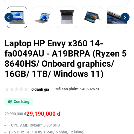
Laptop HP Envy x360 14-
fa0049AU - A19BRPA (Ryzen 5
8640HS/ Onboard graphics/
16GB/ 1TB/ Windows 11)
Mã sản phẩm
:
240602673
0 đánh giá
Còn hàng
29,190,000 đ
29,990,000 đ
- CPU: AMD Ryzen™ 5 8640HS
(3.5 GHz - 4.9 GHz/ 16MB/ 6 nhân, 12 luồng)