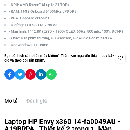
- NPU: AMD Ryzen™AI up to 31 TOPs
- RAM: 16GB Onboard 6400MHz LPDDR5
- VGA: Onboard graphics
- Ổ cứng: 1TB SSD M.2 NVMe
- Màn hình: 14" 2.8K (2880 x 1800) OLED, 60Hz, 500 nits, 100% DCI-P3
- Khác: Bàn phím thường, HD webcam, HP Audio Boost, AMD AI
- OS: Windows 11 Home
Bạn có thích sản phẩm này không? Thêm vào mục yêu thích ngay bây
giờ và theo dõi sản phẩm.
Mô tả
Đánh giá
Laptop HP Envy x360 14-fa0049AU -
A19BRPA | Thiết kế 2 trong 1, Màn