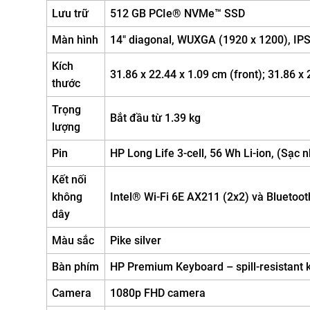
Lưu trữ
512 GB PCIe® NVMe™ SSD
Màn hình
14" diagonal, WUXGA (1920 x 1200), IPS,
Kích
31.86 x 22.44 x 1.09 cm (front); 31.86 x 
thước
Trọng
Bắt đầu từ 1.39 kg
lượng
Pin
HP Long Life 3-cell, 56 Wh Li-ion, (Sạc
Kết nối
không
Intel® Wi-Fi 6E AX211 (2x2) và Bluetoo
dây
Màu sắc
Pike silver
Bàn phím
HP Premium Keyboard – spill-resistant
Camera
1080p FHD camera