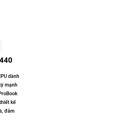
 440
 CPU dành
 kỳ mạnh
 ProBook
hiết kế
mà, đảm