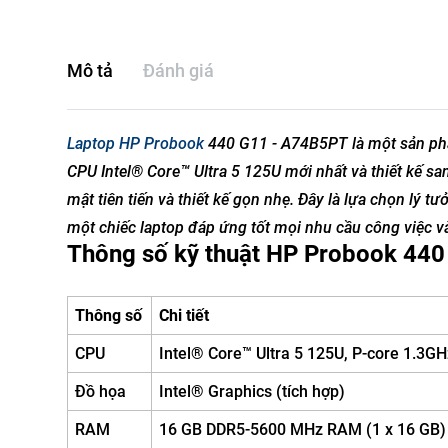
Mô tả
Đánh giá
Laptop HP Probook
440 G11 - A74B5PT là một sản p
CPU Intel® Core™ Ultra 5 125U mới nhất và thiết kế s
mật tiên tiến và thiết kế gọn nhẹ. Đây là lựa chọn lý 
một chiếc laptop đáp ứng tốt mọi nhu cầu công việc và
Thông số kỹ thuật HP Probook 440
Thông số
Chi tiết
CPU
Intel® Core™ Ultra 5 125U, P-core 1.3G
Đồ họa
Intel® Graphics (tích hợp)
RAM
16 GB DDR5-5600 MHz RAM (1 x 16 GB)