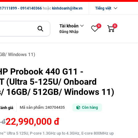
17111899 - 0914140366
hoặc
kinhdoanh@itw.vn
Tiếng việt
Tài khoản
0
0
Đăng Nhập
2GB/ Windows 11)
HP Probook 440 G11 -
 (Ultra 5-125U/ Onboard
s/ 16GB/ 512GB/ Windows 11)
Mã sản phẩm
:
240704435
đánh giá
Còn hàng
22,990,000 đ
 đ
ore™ Ultra 5 125U, P-core 1.3GHz up to 4.3GHz, E-core 800MHz up