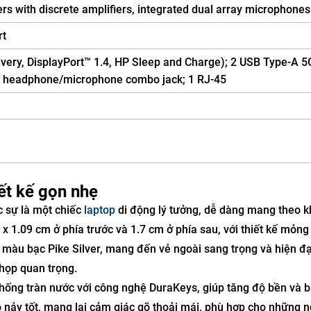
rs with discrete amplifiers, integrated dual array microphones
rt
ery, DisplayPort™ 1.4, HP Sleep and Charge); 2 USB Type-A 5
eo headphone/microphone combo jack; 1 RJ-45
ết kế gọn nhẹ
c sự là một chiếc
laptop
di động lý tưởng, dễ dàng mang theo kh
 x 1.09 cm ở phía trước và 1.7 cm ở phía sau, với thiết kế mỏng
màu bạc Pike Silver, mang đến vẻ ngoài sang trọng và hiện đạ
họp quan trọng.
ống tràn nước với công nghệ DuraKeys, giúp tăng độ bền và b
 nảy tốt, mang lại cảm giác gõ thoải mái, phù hợp cho những 