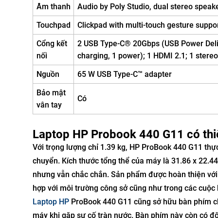
Âm thanh
Audio by Poly Studio, dual stereo speake
Touchpad
Clickpad with multi-touch gesture suppo
Cổng kết
2 USB Type-C® 20Gbps (USB Power Deliv
nối
charging, 1 power); 1 HDMI 2.1; 1 ster
Nguồn
65 W USB Type-C™ adapter
Bảo mật
Có
vân tay
Laptop HP Probook 440 G11 có thi
Với trọng lượng chỉ 1.39 kg, HP ProBook 440 G11 thự
chuyển. Kích thước tổng thể của máy là 31.86 x 22.44
nhưng vẫn chắc chắn. Sản phẩm được hoàn thiện với 
hợp với môi trường công sở cũng như trong các cuộc 
Laptop HP
ProBook 440 G11 cũng sở hữu bàn phím ch
máy khi gặp sự cố tràn nước. Bàn phím này còn có độ