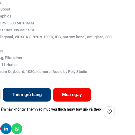
B
I Boost
raphics
DDR5-5600 MHz RAM
 GB PCIe® NVMe™ SSD
 diagonal, WUXGA (1920 x 1200), IPS, narrow bezel, anti-glare, 300
on
kg, Pike silver
s 11 Home
ium Keyboard, 1080p camera, Audio by Poly Studio
Thêm giỏ hàng
Mua ngay
hẩm này không? Thêm vào mục yêu thích ngay bây giờ và theo