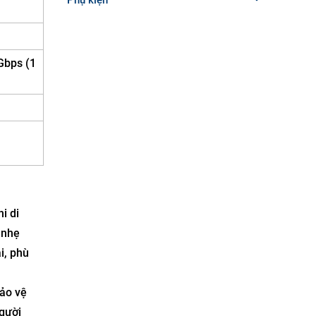
Gbps (1
i di
 nhẹ
i, phù
ảo vệ
người