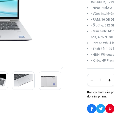
to 3.6GHz, 12M
- NPU: Intel® A
- VGA: Intel® G
- RAM: 16 GB 
- Ổ cứng: 512
- Màn hình: 14"
nits, 45% NTSC
- Pin: 56 Wh Li-i
- Thiết kế: 1.39 
- HĐH: Window
- Khác: HP Prem
Bạn có thích sản p
dõi sản phẩm.