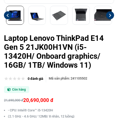
Laptop Lenovo ThinkPad E14
Gen 5 21JK00H1VN (i5-
13420H/ Onboard graphics/
16GB/ 1TB/ Windows 11)
Mã sản phẩm
:
241105502
0 đánh giá
Còn hàng
20,690,000 đ
21,690,000 đ
- CPU: Intel® Core™ i5-13420H
(2.1 GHz - 4.6 GHz/ 12MB/ 8 nhân, 12 luồng)