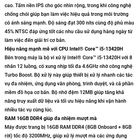
cao. Tấm nền IPS cho góc nhìn rộng, trong khi công nghệ
chống chói giúp bạn làm việc hiệu quả trong môi trường
có ánh sáng mạnh. Độ sáng đạt 300 nits cùng độ phủ màu
45% NTSC đáp ứng tốt các nhu cầu sử dụng hàng ngày từ
làm việc đến giải trí cơ bản.
Hiệu năng mạnh mẽ với CPU Intel® Core™ i5-13420H
Bên trong máy là bộ vi xử lý Intel® Core™ i5-13420H với 8
nhân 12 luồng, có xung nhịp tối đa 4.6GHz nhờ công nghệ
Turbo Boost. Bộ xử lý này giúp thiết bị xử lý nhanh các tác
vụ đa nhiệm, ứng dụng văn phòng, trình duyệt, và cả phần
mềm đồ họa cơ bản. Bộ nhớ đệm 12MB giúp tăng khả
năng truy xuất dữ liệu và tối ưu hiệu năng khi vận hành
nhiều tác vụ cùng lúc.
RAM 16GB DDR4 giúp đa nhiệm mượt mà
Máy được trang bị 16GB RAM DDR4 (8GB Onboard + 8GB
rời) tốc độ 3200MHz, giúp xử lý mượt mà các ứng dụng