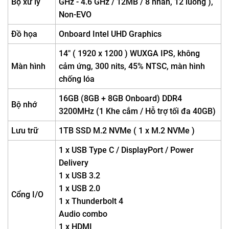
Bộ xử lý
GHz - 4.6 GHz / 12MB / 8 nhân, 12 luồng ),
Non-EVO
Đồ họa
Onboard Intel UHD Graphics
14" ( 1920 x 1200 ) WUXGA IPS, không
Màn hình
cảm ứng, 300 nits, 45% NTSC, màn hình
chống lóa
16GB (8GB + 8GB Onboard) DDR4
Bộ nhớ
3200MHz (1 Khe cắm / Hỗ trợ tối đa 40GB)
Lưu trữ
1TB SSD M.2 NVMe ( 1 x M.2 NVMe )
1 x USB Type C / DisplayPort / Power
Delivery
1 x USB 3.2
1 x USB 2.0
Cổng I/O
1 x Thunderbolt 4
Audio combo
1 x HDMI