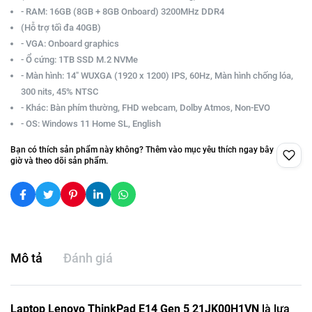
- RAM: 16GB (8GB + 8GB Onboard) 3200MHz DDR4
(Hỗ trợ tối đa 40GB)
- VGA: Onboard graphics
- Ổ cứng: 1TB SSD M.2 NVMe
- Màn hình: 14" WUXGA (1920 x 1200) IPS, 60Hz, Màn hình chống lóa,
300 nits, 45% NTSC
- Khác: Bàn phím thường, FHD webcam, Dolby Atmos, Non-EVO
- OS: Windows 11 Home SL, English
Bạn có thích sản phẩm này không? Thêm vào mục yêu thích ngay bây
giờ và theo dõi sản phẩm.
Mô tả
Đánh giá
Laptop Lenovo ThinkPad E14 Gen 5 21JK00H1VN
là lựa