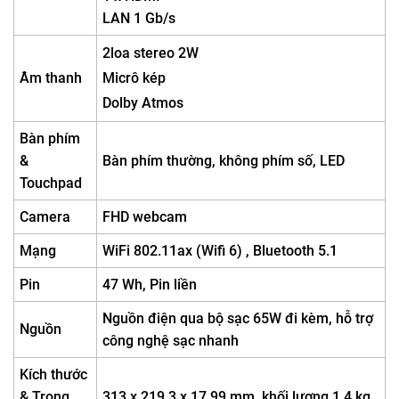
LAN 1 Gb/s
2loa stereo 2W
Âm thanh
Micrô kép
Dolby Atmos
Bàn phím
&
Bàn phím thường, không phím số, LED
Touchpad
Camera
FHD webcam
Mạng
WiFi 802.11ax (Wifi 6) , Bluetooth 5.1
Pin
47 Wh, Pin liền
Nguồn điện qua bộ sạc 65W đi kèm, hỗ trợ
Nguồn
công nghệ sạc nhanh
Kích thước
& Trọng
313 x 219.3 x 17.99 mm, khối lượng 1.4 kg