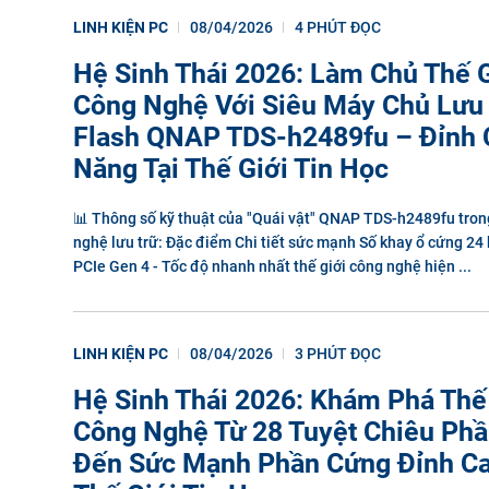
LINH KIỆN PC
08/04/2026
4 PHÚT ĐỌC
Hệ Sinh Thái 2026: Làm Chủ Thế G
Công Nghệ Với Siêu Máy Chủ Lưu 
Flash QNAP TDS-h2489fu – Đỉnh 
Năng Tại Thế Giới Tin Học
📊 Thông số kỹ thuật của "Quái vật" QNAP TDS-h2489fu trong
nghệ lưu trữ: Đặc điểm Chi tiết sức mạnh Số khay ổ cứng 2
PCIe Gen 4 - Tốc độ nhanh nhất thế giới công nghệ hiện ...
LINH KIỆN PC
08/04/2026
3 PHÚT ĐỌC
Hệ Sinh Thái 2026: Khám Phá Thế
Công Nghệ Từ 28 Tuyệt Chiêu P
Đến Sức Mạnh Phần Cứng Đỉnh Ca