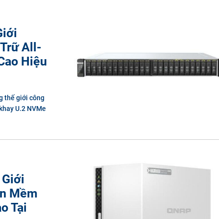
iới
Trữ All-
Cao Hiệu
 thế giới công
4 khay U.2 NVMe
 Giới
hần Mềm
o Tại