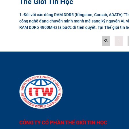
Thế Giới Tin Học
1. Đối với các dòng RAM DDR5 (Kingston, Corsair, ADATA) "Tr
công nghệ đang chuyển mình mạnh mẽ sang kỷ nguyên AI, vi
RAM DDR5 4800MHz là bước đi tiên quyết. Tại Thế giới tin họ
1
CÔNG TY CỔ PHẦN THẾ GIỚI TIN HỌC