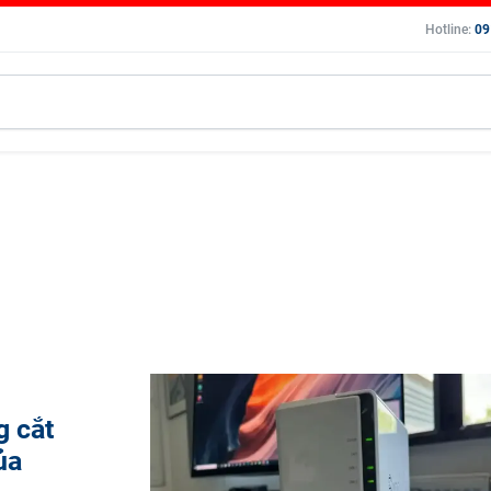
Hotline:
09
g cắt
ủa