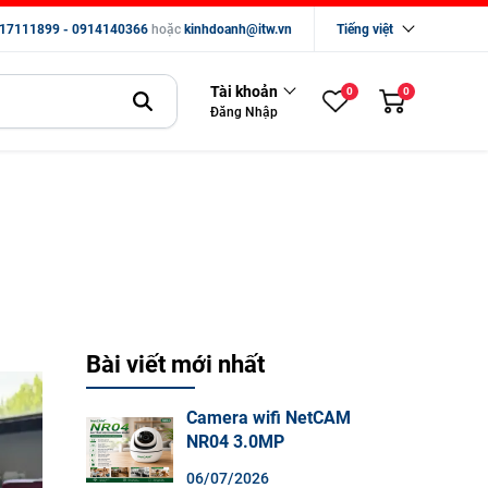
17111899 - 0914140366
hoặc
kinhdoanh@itw.vn
Tiếng việt
Tài khoản
0
0
Đăng Nhập
Bài viết mới nhất
Camera wifi NetCAM
NR04 3.0MP
06/07/2026