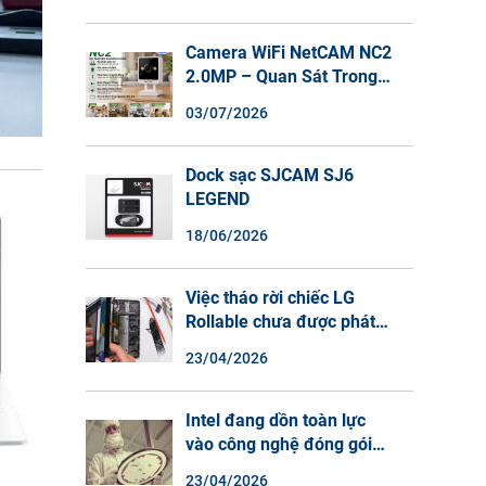
Camera WiFi NetCAM NC2
2.0MP – Quan Sát Trong
Nhà Sắc Nét, Ghi Hình
03/07/2026
Màu Ban Đêm, Đàm Thoại
2 Chiều
Dock sạc SJCAM SJ6
LEGEND
18/06/2026
Việc tháo rời chiếc LG
Rollable chưa được phát
hành cho thấy lý do tại
23/04/2026
sao điện thoại màn hình
cuộn không phải là một xu
hướng.
Intel đang dồn toàn lực
vào công nghệ đóng gói
chip tiên tiến.
23/04/2026