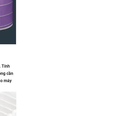
. Tính
ông cần
bảo máy