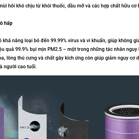
 mùi hôi khó chịu từ khói thuốc, dầu mỡ và các hợp chất hữu cơ 
hô hấp
có khả năng loại bỏ đến 99.99% virus và vi khuẩn, giúp không g
ý hiệu quả 99.9% bụi mịn PM2.5 – một trong những tác nhân nguy
a, lông thú cưng và chất gây kích ứng còn giúp giảm nguy cơ d
à người cao tuổi.