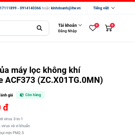
17111899 - 0914140366
hoặc
kinhdoanh@itw.vn
Tiếng việt
Tài khoản
0
0
Đăng Nhập
của máy lọc không khí
e ACF373 (ZC.X01TG.0MN)
đánh giá
Còn hàng
 đ
ti virus 3-in-1
 virus và vi khuẩn
 bụi mịn PM2.5