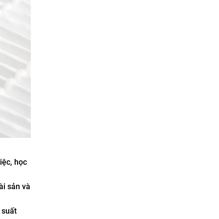
iệc, học
ài sản và
 suất