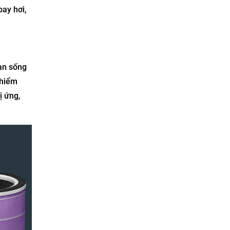
bay hơi,
ian sống
 hiểm
ị ứng,