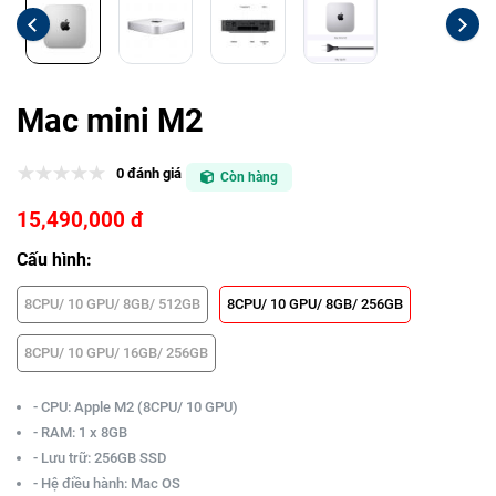
Mac mini M2
0 đánh giá
Còn hàng
15,490,000 đ
Cấu hình:
8CPU/ 10 GPU/ 8GB/ 512GB
8CPU/ 10 GPU/ 8GB/ 256GB
8CPU/ 10 GPU/ 16GB/ 256GB
- CPU: Apple M2 (8CPU/ 10 GPU)
- RAM: 1 x 8GB
- Lưu trữ: 256GB SSD
- Hệ điều hành: Mac OS