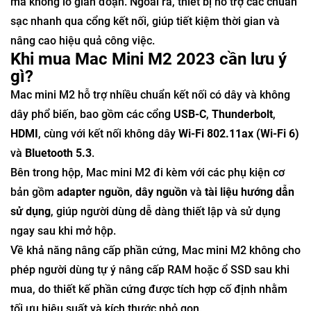
mà không lo gián đoạn. Ngoài ra, thiết bị hỗ trợ các chuẩn
sạc nhanh qua cổng kết nối, giúp tiết kiệm thời gian và
nâng cao hiệu quả công việc.
Khi mua Mac Mini M2 2023 cần lưu ý
gì?
Mac mini M2 hỗ trợ nhiều chuẩn kết nối có dây và không
dây phổ biến, bao gồm các cổng
USB-C
,
Thunderbolt
,
HDMI
, cùng với kết nối không dây
Wi-Fi 802.11ax (Wi-Fi 6)
và
Bluetooth 5.3
.
Bên trong hộp, Mac mini M2 đi kèm với các phụ kiện cơ
bản gồm
adapter nguồn
,
dây nguồn
và
tài liệu hướng dẫn
sử dụng
, giúp người dùng dễ dàng thiết lập và sử dụng
ngay sau khi mở hộp.
Về khả năng nâng cấp phần cứng, Mac mini M2 không cho
phép người dùng tự ý nâng cấp RAM hoặc ổ SSD sau khi
mua, do thiết kế phần cứng được tích hợp cố định nhằm
tối ưu hiệu suất và kích thước nhỏ gọn.