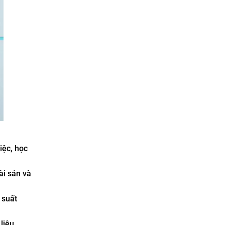
iệc, học
ài sản và
 suất
liệu,