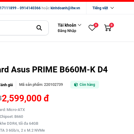
17111899 - 0914140366
hoặc
kinhdoanh@itw.vn
Tiếng việt
Tài khoản
0
0
Đăng Nhập
rd Asus PRIME B660M-K D4
Mã sản phẩm
:
220102739
đánh giá
Còn hàng
2,599,000 đ
đ
ard: Micro-ATX
 Chipset: B660
 khe DDR4, tối đa 64GB
SATA 3 6Gb/s, 2 x M.2 NVMe