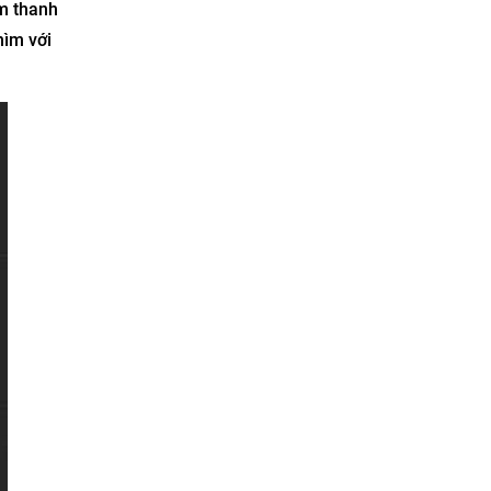
m thanh
ìm với