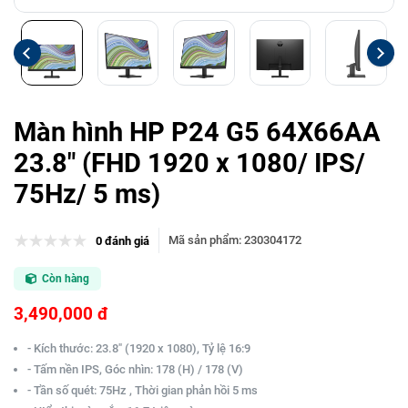
Màn hình HP P24 G5 64X66AA
23.8" (FHD 1920 x 1080/ IPS/
75Hz/ 5 ms)
Mã sản phẩm
:
230304172
0 đánh giá
Còn hàng
3,490,000 đ
- Kích thước: 23.8" (1920 x 1080), Tỷ lệ 16:9
- Tấm nền IPS, Góc nhìn: 178 (H) / 178 (V)
- Tần số quét: 75Hz , Thời gian phản hồi 5 ms