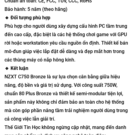
Chuẩn an toàn: CE, FCC, TUV, CCC, RoHS
Bảo hành: 5 năm (theo hãng)
🔹 Đối tượng phù hợp
Phù hợp cho người dùng xây dựng cấu hình PC tầm trung
đến cao cấp, đặc biệt là các hệ thống chơi game với GPU
rời hoặc workstation yêu cầu nguồn ổn định. Thiết kế bán
mô-đun giúp việc lắp đặt dễ dàng và đẹp mắt hơn trong
các thùng máy có nắp hông kính.
🔹 Kết luận
NZXT C750 Bronze là sự lựa chọn cân bằng giữa hiệu
năng, độ bền và giá trị sử dụng. Với công suất 750W,
chuẩn 80 Plus Bronze và thiết kế semi-modular tiện lợi,
sản phẩm này không chỉ đảm bảo an toàn cho hệ thống
mà còn góp phần nâng tầm trải nghiệm người dùng trong
cả công việc lẫn giải trí.
Thế Giới Tin Học không ngừng cập nhật, mang đến danh