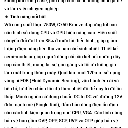
không khí trong case, phù hợp cho cả hệ thống chơi game
và làm việc chuyên nghiệp.
🔹 Tính năng nổi bật
Với công suất thực 750W, C750 Bronze đáp ứng tốt các
cấu hình sử dụng CPU và GPU hiệu năng cao. Hiệu suất
chuyển đổi đạt trên 85% ở mức tải điển hình, giúp giảm
lượng điện năng tiêu thụ và hạn chế sinh nhiệt. Thiết kế
semi-modular giúp người dùng chỉ cần kết nối những dây
cáp cần thiết, mang lại sự gọn gàng và tối ưu luồng gió
làm mát trong thùng máy. Quạt làm mát 120mm sử dụng
vòng bi FDB (Fluid Dynamic Bearing), vận hành êm ái và
bền bỉ, tự điều chỉnh tốc độ theo nhiệt độ để duy trì độ ồn
thấp. Mạch nguồn sử dụng chuẩn DC to DC với đường 12V
đơn mạnh mẽ (Single Rail), đảm bảo dòng điện ổn định
cho các linh kiện quan trọng như CPU, VGA. Các tính năng
bảo vệ bao gồm OVP, OPP, SCP, UVP và OTP giúp bảo vệ