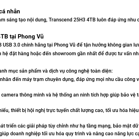
cá nhân
 làm sáng tạo nội dung, Transcend 25H3 4TB luôn đáp ứng nhu 
TB tại Phong Vũ
USB 3.0 chính hãng tại Phong Vũ để tận hưởng không gian lưu 
 Liên hệ đặt hàng hoặc đến showroom gần nhất để được tư vấn n
anh mục sản phẩm và dịch vụ công nghệ toàn diện:
á nhân đến máy trạm chuyên dụng, đáp ứng mọi nhu cầu công v
 camera thông minh và hệ thống an ninh tích hợp giúp bảo vệ t
ếu, thiết bị hội nghị trực tuyến chất lượng cao, tối ưu hóa hiệu
t triển các giải pháp tùy chỉnh như hạ tầng mạng, bảo mật dữ 
giúp doanh nghiệp tối ưu hóa quy trình và nâng cao năng lực c