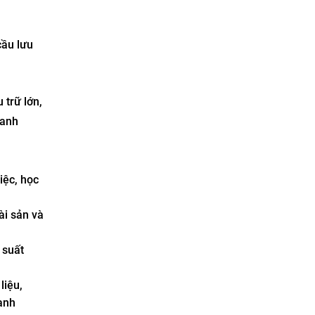
cầu lưu
trữ lớn,
hanh
iệc, học
ài sản và
 suất
liệu,
ạnh