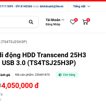
17111899 - 0914140366
hoặc
kinhdoanh@itw.vn
Tiếng việt
Tài khoản
0
0
Đăng Nhập
0 (TS4TSJ25H3P)
di động HDD Transcend 25H3
" USB 3.0 (TS4TSJ25H3P)
Mã sản phẩm
:
230401870
đánh giá
Còn hàng
4,050,000 đ
đ
TB
5"