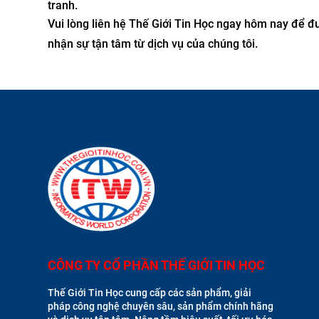
tranh.
Vui lòng liên hệ Thế Giới Tin Học ngay hôm nay để 
nhận sự tận tâm từ dịch vụ của chúng tôi.
CÔNG TY CỔ PHẦN THẾ GIỚI TIN HỌC
Thế Giới Tin Học cung cấp các sản phẩm, giải
pháp công nghệ chuyên sâu, sản phẩm chính hãng