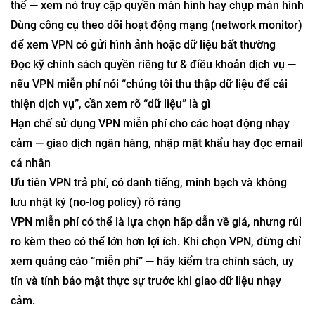
thể — xem nó truy cập quyền màn hình hay chụp màn hình
Dùng công cụ theo dõi hoạt động mạng (network monitor)
để xem VPN có gửi hình ảnh hoặc dữ liệu bất thường
Đọc kỹ chính sách quyền riêng tư & điều khoản dịch vụ —
nếu VPN miễn phí nói “chúng tôi thu thập dữ liệu để cải
thiện dịch vụ”, cần xem rõ “dữ liệu” là gì
Hạn chế sử dụng VPN miễn phí cho các hoạt động nhạy
cảm — giao dịch ngân hàng, nhập mật khẩu hay đọc email
cá nhân
Ưu tiên VPN trả phí, có danh tiếng, minh bạch và không
lưu nhật ký (no-log policy) rõ ràng
VPN miễn phí có thể là lựa chọn hấp dẫn về giá, nhưng rủi
ro kèm theo có thể lớn hơn lợi ích. Khi chọn VPN, đừng chỉ
xem quảng cáo “miễn phí” — hãy kiểm tra chính sách, uy
tín và tính bảo mật thực sự trước khi giao dữ liệu nhạy
cảm.