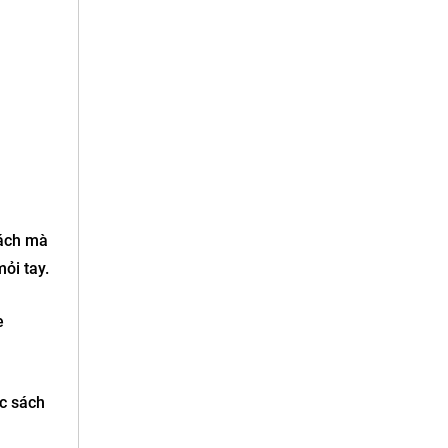
sách mà
ỏi tay.
e
ọc sách