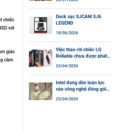
Màu Ban Đêm, Đàm Thoại
2 Chiều
Dock sạc SJCAM SJ6
t chiếc
LEGEND
USD với
18/06/2026
Việc tháo rời chiếc LG
cảm giác
Rollable chưa được phát
ng cầm
hành cho thấy lý do tại
23/04/2026
sao điện thoại màn hình
cuộn không phải là một xu
hướng.
Intel đang dồn toàn lực
vào công nghệ đóng gói
chip tiên tiến.
23/04/2026