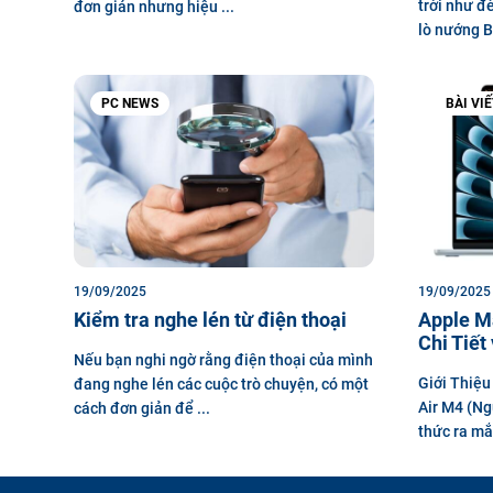
trời như đ
đơn giản nhưng hiệu ...
lò nướng B
PC NEWS
BÀI VI
19/09/2025
19/09/2025
Kiểm tra nghe lén từ điện thoại
Apple M
Chi Tiết
Nếu bạn nghi ngờ rằng điện thoại của mình
Giới Thiệ
đang nghe lén các cuộc trò chuyện, có một
Air M4 (Ng
cách đơn giản để ...
thức ra mắ