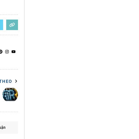
 THEO
uận