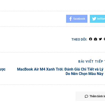
facebook
twitter
THEO DÕI:
BÀI VIẾT TIẾP
được
MacBook Air M4 Xanh Trời: Đánh Giá Chi Tiết và Lý
Do Nên Chọn Màu Này
Thêm bình l