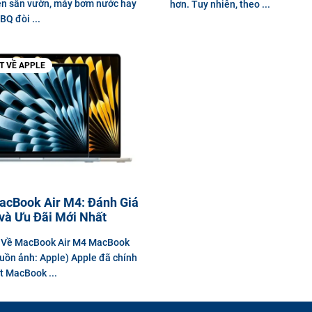
èn sân vườn, máy bơm nước hay
hơn. Tuy nhiên, theo ...
BQ đòi ...
ẾT VỀ APPLE
acBook Air M4: Đánh Giá
 và Ưu Đãi Mới Nhất
u Về MacBook Air M4 MacBook
uồn ảnh: Apple) Apple đã chính
t MacBook ...