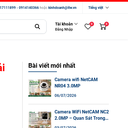
17111899 - 0914140366
hoặc
kinhdoanh@itw.vn
Tiếng việt
Tài khoản
0
0
Đăng Nhập
ải
Bài viết mới nhất
Camera wifi NetCAM
NR04 3.0MP
06/07/2026
Camera WiFi NetCAM NC2
2.0MP – Quan Sát Trong
Nhà Sắc Nét, Ghi Hình
03/07/2026