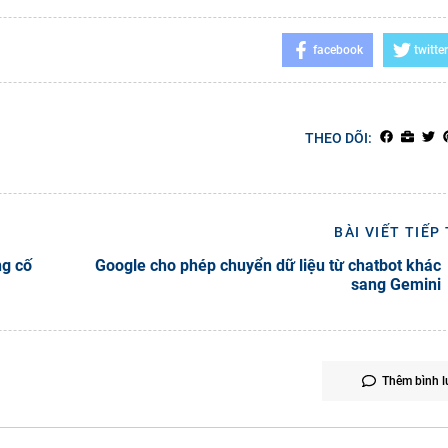
facebook
twitter
THEO DÕI:
BÀI VIẾT TIẾP
ng cố
Google cho phép chuyển dữ liệu từ chatbot khác
sang Gemini
Thêm bình l