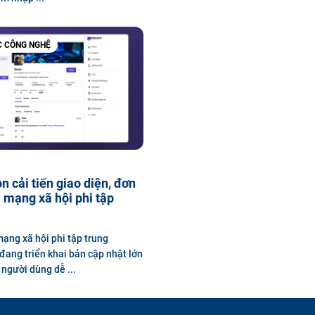
C CÔNG NGHỆ
 cải tiến giao diện, đơn
 mạng xã hội phi tập
ạng xã hội phi tập trung
ang triển khai bản cập nhật lớn
người dùng dễ ...