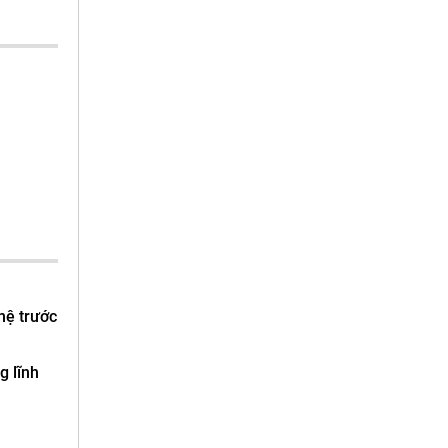
hệ trước
g lĩnh