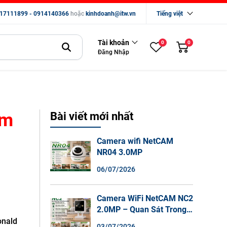
17111899 - 0914140366
hoặc
kinhdoanh@itw.vn
Tiếng việt
Tài khoản
0
0
Đăng Nhập
ấm
Bài viết mới nhất
Camera wifi NetCAM
NR04 3.0MP
06/07/2026
Camera WiFi NetCAM NC2
2.0MP – Quan Sát Trong
Nhà Sắc Nét, Ghi Hình
onald
03/07/2026