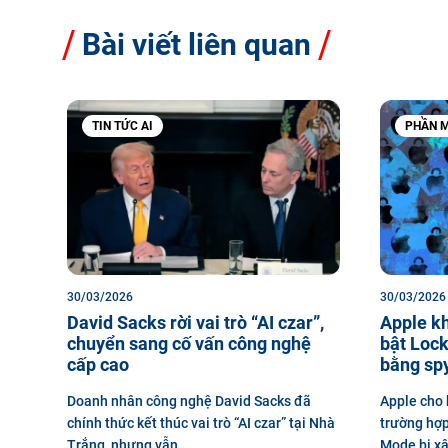
Bài viết liên quan
TIN TỨC AI
PHẦN M
30/03/2026
30/03/2026
David Sacks rời vai trò “AI czar”,
Apple kh
chuyển sang cố vấn công nghệ
bật Loc
cấp cao
bằng sp
Doanh nhân công nghệ David Sacks đã
Apple cho 
chính thức kết thúc vai trò “AI czar” tại Nhà
trường hợp
Trắng, nhưng vẫn ...
Mode bị xâ