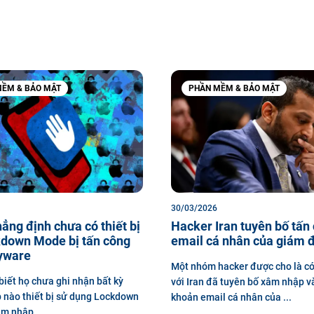
ỀM & BẢO MẬT
PHẦN MỀM & BẢO MẬT
30/03/2026
ẳng định chưa có thiết bị
Hacker Iran tuyên bố tấn
kdown Mode bị tấn công
email cá nhân của giám đ
yware
Một nhóm hacker được cho là có
biết họ chưa ghi nhận bất kỳ
với Iran đã tuyên bố xâm nhập v
 nào thiết bị sử dụng Lockdown
khoản email cá nhân của ...
m nhập ...