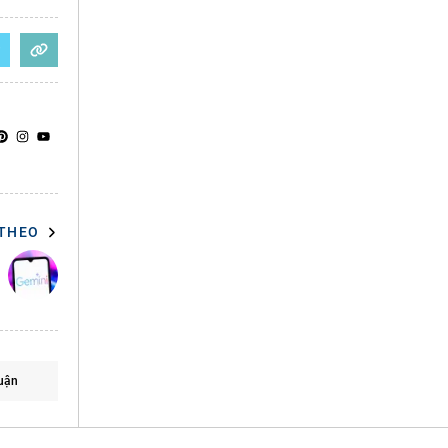
 THEO
uận