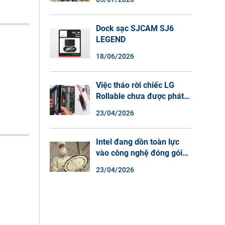
Màu Ban Đêm, Đàm Thoại
2 Chiều
Dock sạc SJCAM SJ6
LEGEND
18/06/2026
Việc tháo rời chiếc LG
Rollable chưa được phát
hành cho thấy lý do tại
23/04/2026
sao điện thoại màn hình
cuộn không phải là một xu
hướng.
Intel đang dồn toàn lực
vào công nghệ đóng gói
chip tiên tiến.
23/04/2026