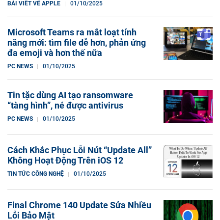
BÀI VIẾT VỀ APPLE
01/10/2025
Microsoft Teams ra mắt loạt tính
năng mới: tìm file dễ hơn, phản ứng
đa emoji và hơn thế nữa
PC NEWS
01/10/2025
Tin tặc dùng AI tạo ransomware
“tàng hình”, né được antivirus
PC NEWS
01/10/2025
Cách Khắc Phục Lỗi Nút “Update All”
Không Hoạt Động Trên iOS 12
TIN TỨC CÔNG NGHỆ
01/10/2025
Final Chrome 140 Update Sửa Nhiều
Lỗi Bảo Mật