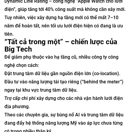
Dynamic Line Rating – công nghệ “Apple Watch cho lưới
điện”, giúp tăng tới 40% công suất mà không cần xây mới.
Tuy nhiên, việc xây dựng hạ tầng mới có thể mất 7–10
năm để hoàn tất, nên tối ưu lưới điện hiện có đang là ưu
tiên.
“Tất cả trong một” – chiến lược của
Big Tech
Để giảm phụ thuộc vào hạ tầng cũ, nhiều công ty công
nghệ chọn cách:
Đặt trung tâm dữ liệu gần nguồn điện lớn (co-location).
Đầu tư vào năng lượng tái tạo riêng (“behind the meter”)
ngay tại khu vực trung tâm dữ liệu.
Trợ cấp chi phí xây dựng cho các nhà vận hành lưới điện
địa phương.
Theo các chuyên gia, sự bùng nổ AI và trung tâm dữ liệu
đang đẩy hệ thống năng lượng Mỹ vào áp lực chưa từng
có trong nhiều thập kỷ.