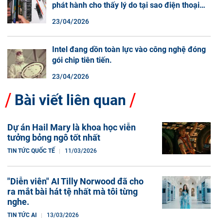
phát hành cho thấy lý do tại sao điện thoại
màn hình cuộn không phải là một xu hướng.
23/04/2026
Intel đang dồn toàn lực vào công nghệ đóng
gói chip tiên tiến.
23/04/2026
Bài viết liên quan
Dự án Hail Mary là khoa học viễn
tưởng bỏng ngô tốt nhất
TIN TỨC QUỐC TẾ
11/03/2026
"Diễn viên" AI Tilly Norwood đã cho
ra mắt bài hát tệ nhất mà tôi từng
nghe.
TIN TỨC AI
13/03/2026