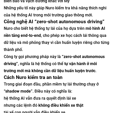
biển báo và vạch đường khác với Mỹ
Những yếu tố này giúp Nuro kiểm tra khả năng thích nghi
của hệ thống AI trong môi trường giao thông mới.
Công nghệ AI “zero-shot autonomous driving”
Nuro cho biết hệ thống tự lái của họ dựa trên
mô hình AI
nền tảng end-to-end
, cho phép xe học cách lái thông qua
dữ liệu và mô phỏng thay vì cần huấn luyện riêng cho từng
thành phố.
Công ty gọi phương pháp này là
“zero-shot autonomous
driving”
, nghĩa là hệ thống có thể
tự vận hành ở môi
trường mới mà không cần dữ liệu huấn luyện trước
.
Cách Nuro kiểm tra an toàn
Trong giai đoạn đầu, phần mềm tự lái thường chạy ở
“shadow mode”
. Điều này có nghĩa là:
hệ thống AI vẫn đưa ra quyết định lái xe
nhưng các lệnh đó
không điều khiển xe thật
tài xế con người vẫn điều khiển xe