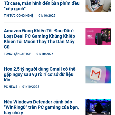
Từ case, màn hình đến bàn phím đều
“xếp gạch”
TIN TỨC CÔNG NGHỆ
01/10/2025
Amazon Đang Khiến Tôi 'Đau Đầu':
Loạt Deal PC Gaming Khủng Khiếp
Khiến Tôi Muốn Thay Thế Dàn Máy
Cũ
TỔNG HỢP LAPTOP
01/10/2025
Hơn 2,5 tỷ người dùng Gmail có thể
gặp nguy sau vụ rò rỉ cơ sở dữ liệu
lớn
PC NEWS
01/10/2025
Nếu Windows Defender cảnh báo
“WinRing0” trên PC gaming của bạn,
hãy chú ý