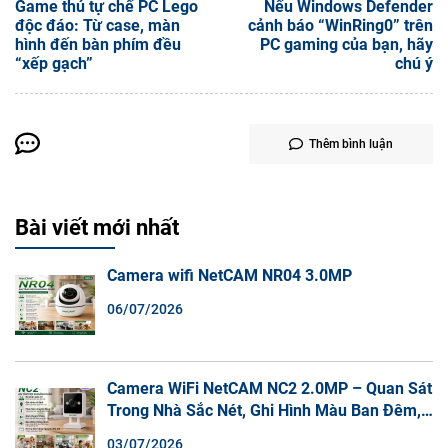
Game thủ tự chế PC Lego
Nếu Windows Defender
độc đáo: Từ case, màn
cảnh báo “WinRing0” trên
hình đến bàn phím đều
PC gaming của bạn, hãy
“xếp gạch”
chú ý
Thêm bình luận
Bài viết mới nhất
Camera wifi NetCAM NR04 3.0MP
06/07/2026
Camera WiFi NetCAM NC2 2.0MP – Quan Sát
Trong Nhà Sắc Nét, Ghi Hình Màu Ban Đêm,
Đàm Thoại 2 Chiều
03/07/2026