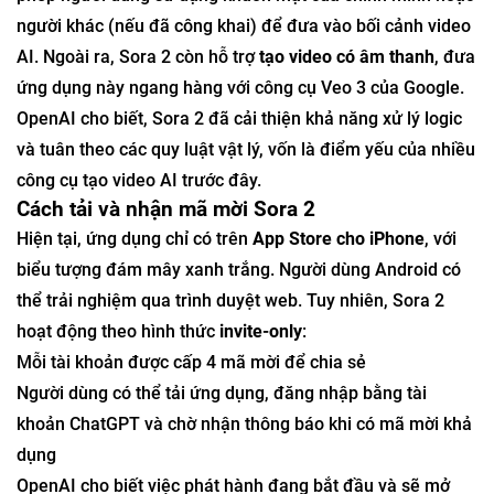
người khác (nếu đã công khai) để đưa vào bối cảnh video
AI. Ngoài ra, Sora 2 còn hỗ trợ
tạo video có âm thanh
, đưa
ứng dụng này ngang hàng với công cụ Veo 3 của Google.
OpenAI cho biết, Sora 2 đã cải thiện khả năng xử lý logic
và tuân theo các quy luật vật lý, vốn là điểm yếu của nhiều
công cụ tạo video AI trước đây.
Cách tải và nhận mã mời Sora 2
Hiện tại, ứng dụng chỉ có trên
App Store cho iPhone
, với
biểu tượng đám mây xanh trắng. Người dùng Android có
thể trải nghiệm qua trình duyệt web. Tuy nhiên, Sora 2
hoạt động theo hình thức
invite-only
:
Mỗi tài khoản được cấp 4 mã mời để chia sẻ
Người dùng có thể tải ứng dụng, đăng nhập bằng tài
khoản ChatGPT và chờ nhận thông báo khi có mã mời khả
dụng
OpenAI cho biết việc phát hành đang bắt đầu và sẽ mở