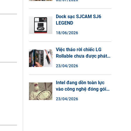
Màu Ban Đêm, Đàm Thoại
2 Chiều
Dock sạc SJCAM SJ6
LEGEND
18/06/2026
Việc tháo rời chiếc LG
Rollable chưa được phát
hành cho thấy lý do tại
23/04/2026
sao điện thoại màn hình
cuộn không phải là một xu
hướng.
Intel đang dồn toàn lực
vào công nghệ đóng gói
chip tiên tiến.
23/04/2026