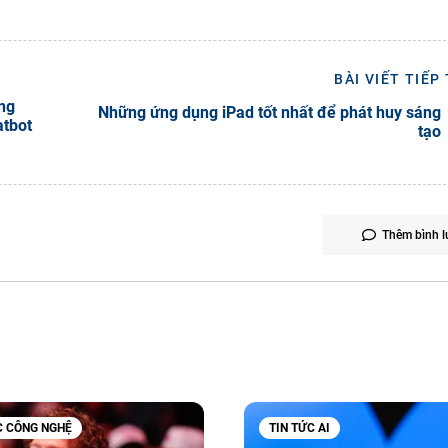
BÀI VIẾT TIẾP
ng
Những ứng dụng iPad tốt nhất để phát huy sáng
atbot
tạo
Thêm bình l
C CÔNG NGHỆ
TIN TỨC AI