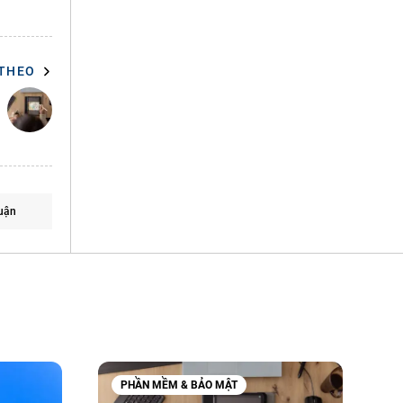
 THEO
uận
PHẦN MỀM & BẢO MẬT