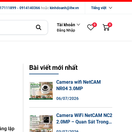
17111899 - 0914140366
hoặc
kinhdoanh@itw.vn
Tiếng việt
Tài khoản
0
0
Đăng Nhập
Bài viết mới nhất
Camera wifi NetCAM
NR04 3.0MP
06/07/2026
Camera WiFi NetCAM NC2
2.0MP – Quan Sát Trong
Nhà Sắc Nét, Ghi Hình
áng lập
03/07/2026