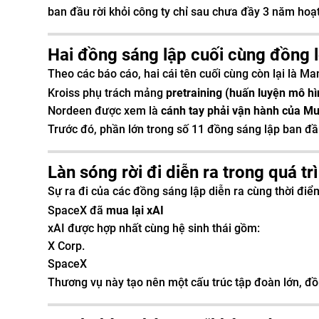
ban đầu rời khỏi công ty chỉ sau chưa đầy 3 năm hoạ
Hai đồng sáng lập cuối cùng đồng lo
Theo các báo cáo, hai cái tên cuối cùng còn lại là M
Kroiss phụ trách mảng
pretraining (huấn luyện mô hì
Nordeen được xem là
cánh tay phải vận hành của M
Trước đó, phần lớn trong số 11 đồng sáng lập ban đầu
Làn sóng rời đi diễn ra trong quá trì
Sự ra đi của các đồng sáng lập diễn ra cùng thời điểm
SpaceX
đã
mua lại xAI
xAI được hợp nhất cùng hệ sinh thái gồm:
X Corp.
SpaceX
Thương vụ này tạo nên một cấu trúc tập đoàn lớn, đồn