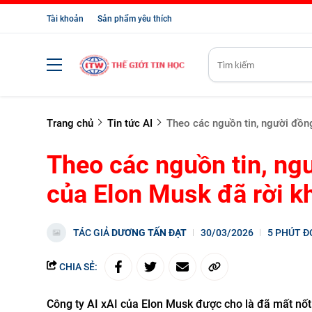
Tài khoản
Sản phẩm yêu thích
Trang chủ
Tin tức AI
Theo các nguồn tin, người đồng
Theo các nguồn tin, ng
của Elon Musk đã rời kh
TÁC GIẢ
DƯƠNG TẤN ĐẠT
30/03/2026
5 PHÚT Đ
CHIA SẺ:
Công ty AI
xAI
của
Elon Musk
được cho là đã mất nốt 