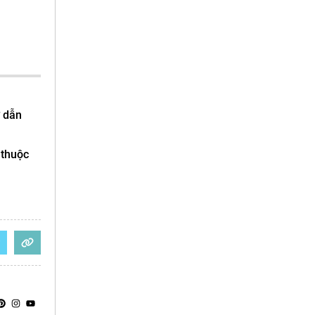
ự dẫn
 thuộc