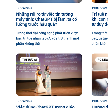
19/09/2025
19/09/2025
Những rủi ro từ việc tin tưởng
Trí tuệ 
máy tính: ChatGPT bị lầm, ta có
khi con 
lường trước hậu quả?
tư duy đ
Trong thời đại công nghệ phát triển vượt
Trong thời
bậc, trí tuệ nhân tạo (AI) đã trở thành một
bậc, trí tu
phần không thể ...
phần không
TIN TỨC AI
PC NE
19/09/2025
19/09/2025
Việc dùng ChatGPT trong giáo
Hướng dẫ