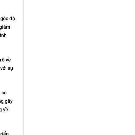
 góc độ
 giảm
ình
rõ về
với sự
 có
ng gây
g về
riển,