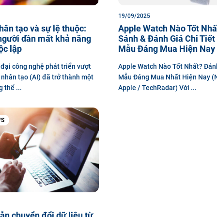
19/09/2025
nhân tạo và sự lệ thuộc:
Apple Watch Nào Tốt Nhấ
người dần mất khả năng
Sánh & Đánh Giá Chi Tiết
ộc lập
Mẫu Đáng Mua Hiện Nay
 đại công nghệ phát triển vượt
Apple Watch Nào Tốt Nhất? Đán
ệ nhân tạo (AI) đã trở thành một
Mẫu Đáng Mua Nhất Hiện Nay (
 thể ...
Apple / TechRadar) Với ...
WS
n chuyển đổi dữ liệu từ