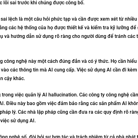
c lỗi sai trước khi chúng được công bố.
n sai lệch là một câu hỏi phức tạp và cần được xem xét từ nhiều
ằng các hệ thống của họ được thiết kế và kiểm tra kỹ lưỡng để
 cụ và hướng dẫn sử dụng rõ ràng cho người dùng để tránh các t
g công nghệ này một cách đúng đắn và có ý thức. Họ cần hiểu 
vào các thông tin mà AI cung cấp. Việc sử dụng AI cần đi kèm 
in cậy khác.
trong việc quản lý AI hallucination. Các công ty công nghệ cần
ai AI. Điều này bao gồm việc đảm bảo rằng các sản phẩm AI khô
 pháp lý. Các nhà lập pháp cũng cần đưa ra các quy định rõ ràn
 việc sử dụng AI.
công nghệ số, đòi hỏi sự hợp tác và trách nhiệm từ cả nhà phát t