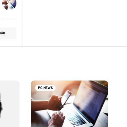
uận
PC NEWS