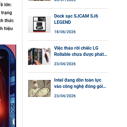
Màu Ban Đêm, Đàm Thoại
ề lớn:
2 Chiều
h trạng
Dock sạc SJCAM SJ6
ch thức
LEGEND
ch hiệu
18/06/2026
Việc tháo rời chiếc LG
Rollable chưa được phát
hành cho thấy lý do tại
23/04/2026
sao điện thoại màn hình
cuộn không phải là một xu
hướng.
Intel đang dồn toàn lực
vào công nghệ đóng gói
chip tiên tiến.
23/04/2026