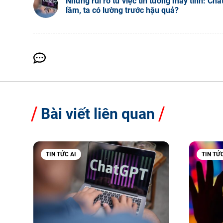
Những rủi ro từ việc tin tưởng máy tính: Cha
lầm, ta có lường trước hậu quả?
Bài viết liên quan
TIN TỨC AI
TIN TỨC