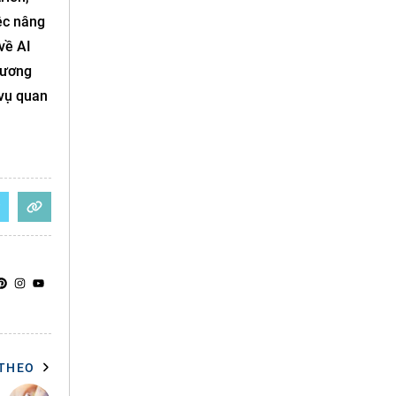
ệc nâng
về AI
tương
 vụ quan
 THEO