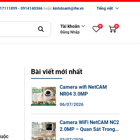
17111899 - 0914140366
hoặc
kinhdoanh@itw.vn
Tiếng việt
Tài khoản
0
0
Đăng Nhập
Bài viết mới nhất
Camera wifi NetCAM
NR04 3.0MP
06/07/2026
Camera WiFi NetCAM NC2
2.0MP – Quan Sát Trong
Nhà Sắc Nét, Ghi Hình
cuộc
03/07/2026