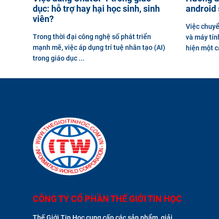
dục: hỗ trợ hay hại học sinh, sinh
android
viên?
Việc chuyể
Trong thời đại công nghệ số phát triển
và máy tín
mạnh mẽ, việc áp dụng trí tuệ nhân tạo (AI)
hiện một c
trong giáo dục ...
CÔNG TY CỔ PHẦN THẾ GIỚI TIN HỌC
Thế Giới Tin Học cung cấp các sản phẩm, giải