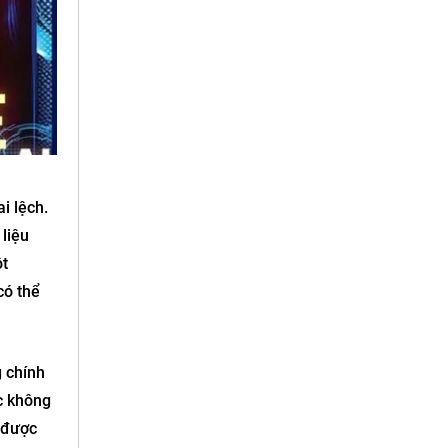
i lệch.
liệu
ột
có thể
g chính
ặc không
g được