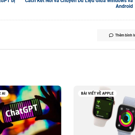
tGPT bị
Cách Kết Nối và Chuyển Dữ Liệu Giữa Windows và
Android
Thêm bình l
 AI
BÀI VIẾT VỀ APPLE