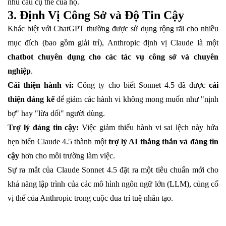
nhu cầu cụ thể của họ.
3. Định Vị Công Sở và Độ Tin Cậy
Khác biệt với ChatGPT thường được sử dụng rộng rãi cho nhiều
mục đích (bao gồm giải trí), Anthropic định vị Claude là một
chatbot chuyên dụng cho các tác vụ công sở và chuyên
nghiệp
.
Cải thiện hành vi:
Công ty cho biết Sonnet 4.5 đã được
cải
thiện đáng kể
để giảm các hành vi không mong muốn như "nịnh
bợ" hay "lừa dối" người dùng.
Trợ lý đáng tin cậy:
Việc giảm thiểu hành vi sai lệch này hứa
hẹn biến Claude 4.5 thành một
trợ lý AI thẳng thắn và đáng tin
cậy
hơn cho môi trường làm việc.
Sự ra mắt của Claude Sonnet 4.5 đặt ra một tiêu chuẩn mới cho
khả năng lập trình của các mô hình ngôn ngữ lớn (LLM), củng cố
vị thế của Anthropic trong cuộc đua trí tuệ nhân tạo.