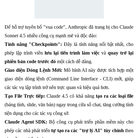
Để hỗ trợ tuyên bố "vua code", Anthropic đã trang bị cho Claude
Sonnet 4.5 nhiều công cụ mạnh mẽ và độc đáo:
Tính năng "Checkpoints":
Đây là tính năng nổi bật nhất, cho
phép lập trình viên
lưu lại tiến trình làm việc
và
quay trở lại
phiên bản code trước đó
một cách dễ dàng.
Giao diện Dòng Lệnh Mới:
Mô hình AI này được tích hợp một
giao diện dòng lệnh (Command Line Interface - CLI) mới, giúp
các tác vụ lập trình trở nên trực quan và hiệu quả hơn.
Tạo File Trực tiếp:
Claude 4.5 có khả năng
tạo ra các loại file
(bảng tính, slide, văn bản) ngay trong cửa sổ chat, tăng cường tính
tiện dụng cho các tác vụ công sở.
Claude Agent SDK:
Bộ công cụ phát triển phần mềm này cho
phép các nhà phát triển
tự tạo ra các "trợ lý AI" tùy chỉnh
theo